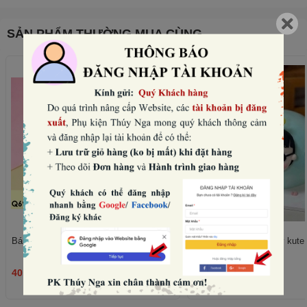
SẢN PHẨM THƯỜNG MUA CÙNG
Bánh quy tim hồng mix mẫu (180gam).
Set nặn mặt, chân, tay kute -
40.000₫
45.000₫
THÊM