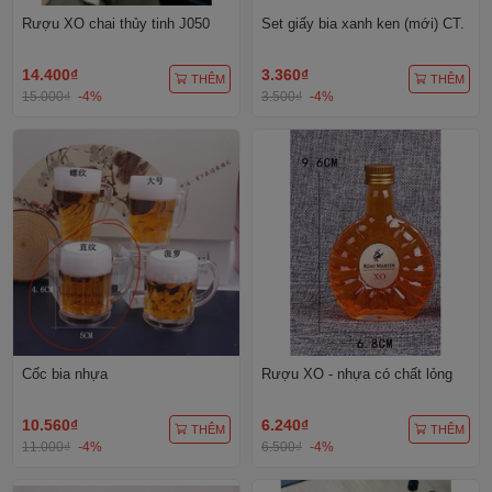
Rượu XO chai thủy tinh J050
Set giấy bia xanh ken (mới) CT.
14.400₫
3.360₫
THÊM
THÊM
15.000₫
-4%
3.500₫
-4%
Cốc bia nhựa
Rượu XO - nhựa có chất lỏng
10.560₫
6.240₫
THÊM
THÊM
11.000₫
-4%
6.500₫
-4%