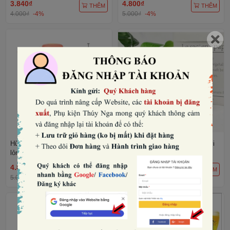
3.840₫
4.800₫
THÊM
THÊM
4.000₫
-4%
5.000₫
-4%
Hũ rượu đồ chơi (không có chất
RUOU-Chai rượu vang đồ chơi
lỏng).
(nhựa, không chứa chất lỏng).
4.800₫
3.360₫
THÊM
THÊM
5.000₫
-4%
3.500₫
-4%