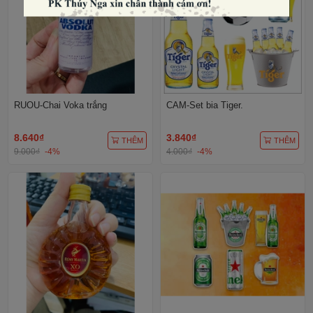
RUOU-Chai Voka trắng
CAM-Set bia Tiger.
8.640₫
3.840₫
THÊM
THÊM
9.000₫
-4%
4.000₫
-4%