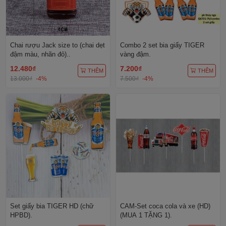
Chai rượu Jack size to (chai dẹt
Combo 2 set bia giấy TIGER
đậm màu, nhãn đỏ)..
vàng đậm.
12.480₫
7.200₫
THÊM
THÊM
13.000₫
-4%
7.500₫
-4%
Set giấy bia TIGER HD (chữ
CAM-Set coca cola và xe (HD)
HPBD).
(MUA 1 TẶNG 1).