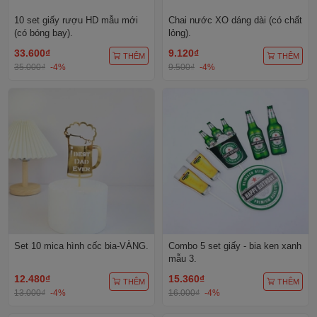
10 set giấy rượu HD mẫu mới
Chai nước XO dáng dài (có chất
(có bóng bay).
lỏng).
33.600₫
9.120₫
THÊM
THÊM
35.000₫
-4%
9.500₫
-4%
Set 10 mica hình cốc bia-VÀNG.
Combo 5 set giấy - bia ken xanh
mẫu 3.
12.480₫
15.360₫
THÊM
THÊM
13.000₫
-4%
16.000₫
-4%