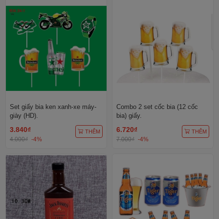
Set giấy bia ken xanh-xe máy-
Combo 2 set cốc bia (12 cốc
giày (HD).
bia) giấy.
3.840₫
6.720₫
THÊM
THÊM
4.000₫
-4%
7.000₫
-4%