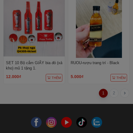
SET 10 Bộ cắm GIẤY bia đỏ (xả
RUOU-rượu trang trí - Black
kho) mũ 1 tặng 1.
12.000₫
5.000₫
THÊM
THÊM
1
2