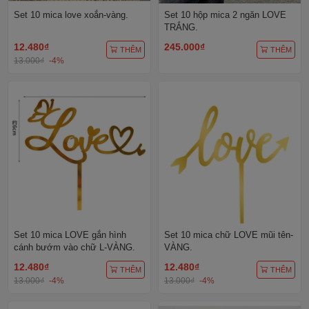
Set 10 mica love xoắn-vàng.
Set 10 hộp mica 2 ngăn LOVE
TRẮNG.
12.480₫
245.000₫
THÊM
THÊM
13.000₫
-4%
Set 10 mica LOVE gắn hình
Set 10 mica chữ LOVE mũi tên-
cánh bướm vào chữ L-VÀNG.
VÀNG.
12.480₫
12.480₫
THÊM
THÊM
13.000₫
-4%
13.000₫
-4%