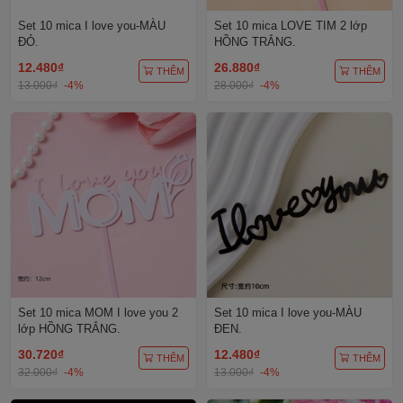
Set 10 mica I love you-MÀU
Set 10 mica LOVE TIM 2 lớp
ĐỎ.
HỒNG TRẮNG.
12.480₫
26.880₫
THÊM
THÊM
13.000₫
-4%
28.000₫
-4%
Set 10 mica MOM I love you 2
Set 10 mica I love you-MÀU
lớp HỒNG TRẮNG.
ĐEN.
30.720₫
12.480₫
THÊM
THÊM
32.000₫
-4%
13.000₫
-4%