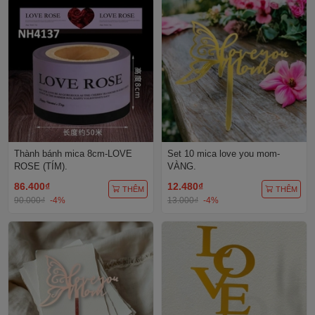
Thành bánh mica 8cm-LOVE
Set 10 mica love you mom-
ROSE (TÍM).
VÀNG.
86.400₫
12.480₫
THÊM
THÊM
90.000₫
-4%
13.000₫
-4%