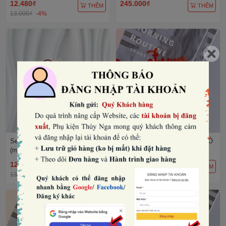
12.480₫
245.000₫
THÊM
THÊM
13.000₫
-4%
Set 10 mica LOVE YOU MORE
Set 10 mica Forever LOVE -ĐỎ
(mẫu mới)-VÀNG.
12.480₫
12.480₫
THÊM
THÊM
13.000₫
-4%
13.000₫
-4%