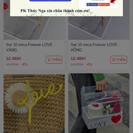
Set 10 mica Forever LOVE -
Set 10 mica Forever LOVE -
VÀNG.
HỒNG.
12.480₫
12.480₫
THÊM
THÊM
13.000₫
-4%
13.000₫
-4%