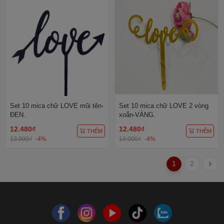
Set 10 mica chữ LOVE mũi tên-
Set 10 mica chữ LOVE 2 vòng
ĐEN.
xoắn-VÀNG.
12.480₫
12.480₫
THÊM
THÊM
13.000₫
-4%
13.000₫
-4%
1
2