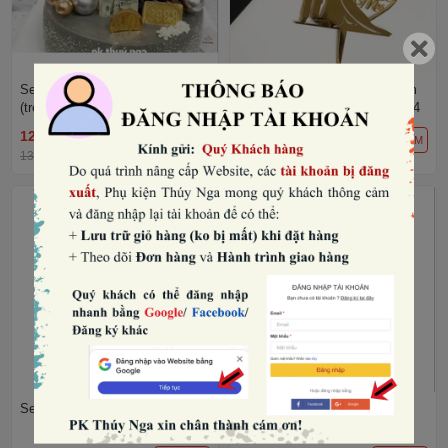
Set 10 mica Opening grand.
Set 10 mica cô dâu chú rể (ôm
(treo)
hoa, mr&mrs trái tim)-vàng A44
12.480₫
12.480₫
THÊM
THÊM
13.000₫
-4%
13.000₫
-4%
Set 10 mica Wedding vàng.A052
Set 10 mica Anniversary xoắn
dưới.