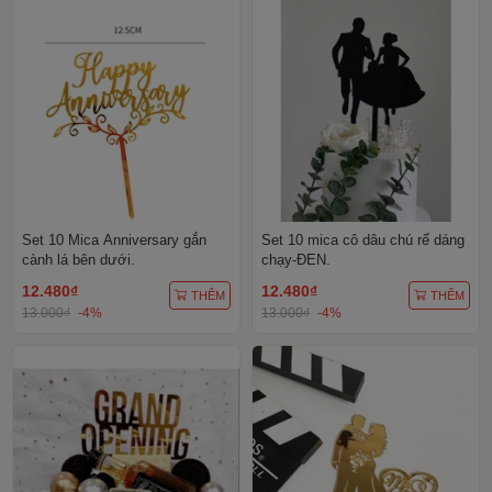
Set 10 Mica Anniversary gắn
Set 10 mica cô dâu chú rể dáng
cành lá bên dưới.
chạy-ĐEN.
12.480₫
12.480₫
THÊM
THÊM
13.000₫
-4%
13.000₫
-4%