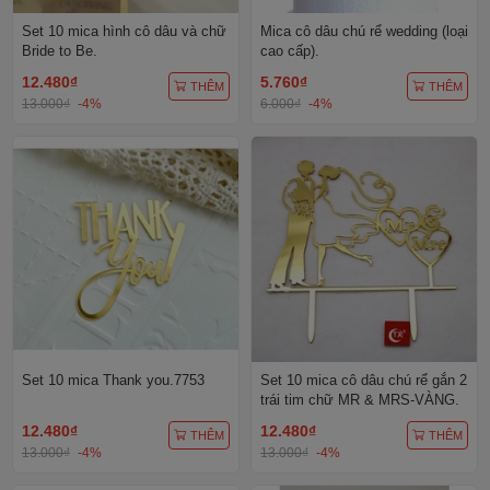
Set 10 mica hình cô dâu và chữ
Mica cô dâu chú rể wedding (loại
Bride to Be.
cao cấp).
12.480₫
5.760₫
THÊM
THÊM
13.000₫
-4%
6.000₫
-4%
Set 10 mica Thank you.7753
Set 10 mica cô dâu chú rể gắn 2
trái tim chữ MR & MRS-VÀNG.
12.480₫
12.480₫
THÊM
THÊM
13.000₫
-4%
13.000₫
-4%