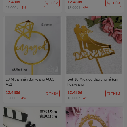
12.480₫
12.480₫
THÊM
THÊM
13.000₫
-4%
13.000₫
-4%
10 Mica nhẫn đơn-vàng A063
Set 10 Mica cô dâu chú rể (ôm
A21
hoa)-vàng
12.480₫
12.480₫
THÊM
THÊM
13.000₫
-4%
13.000₫
-4%