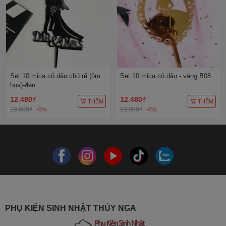
Set 10 mica cô dâu chú rể (ôm
Set 10 mica cô dâu - vàng B08
hoa)-đen
12.480₫
12.480₫
THÊM
THÊM
13.000₫
-4%
13.000₫
-4%
PHỤ KIỆN SINH NHẬT THÚY NGA