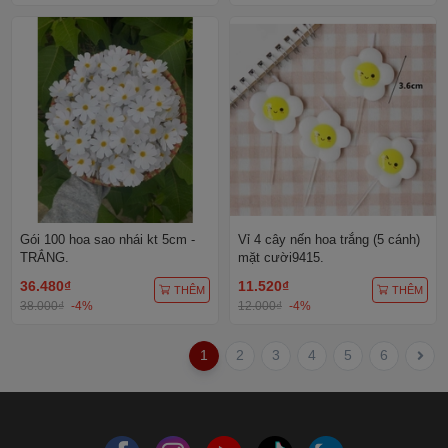
Gói 100 hoa sao nhái kt 5cm -
Vỉ 4 cây nến hoa trắng (5 cánh)
TRẮNG.
mặt cười9415.
36.480₫
11.520₫
THÊM
THÊM
38.000₫
-4%
12.000₫
-4%
1
2
3
4
5
6