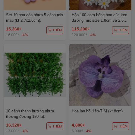
Set 10 hoa đào nhựa 5 cánh mix
Hộp 100 gam bông hoa cúc kẹo
màu (kt 2.7x2.6cm).
đường mix size 1.8cm và 2.6cm
(khoảng 200 bông).
15.360₫
115.200₫
THÊM
THÊM
16.000₫
-4%
120.000₫
-4%
10 cành thanh hương nhựa
Hoa lan hồ điệp-TÍM (kt 8cm).
(tương đương 120 lá).
16.320₫
4.800₫
THÊM
THÊM
17.000₫
-4%
5.000₫
-4%