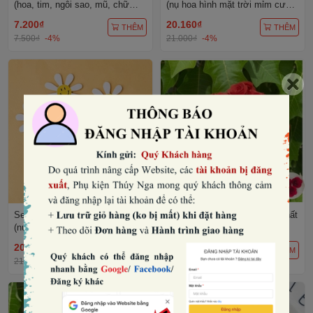
(hoa, tim, ngôi sao, mũ, chữ
(nụ hoa hình mặt trời mỉm cười)
HPBD).
-MÀU HỒNG.
7.200₫
20.160₫
THÊM
THÊM
7.500₫
-4%
21.000₫
-4%
Set 45 cây cắm hình bông hoa
Gói 50 bông hoa hồng xoắn chất
(nụ hoa hình mặt trời mỉm cười)
liệu giấy kt 3.5cm -ĐỎ.
-MÀU TRẮNG.
20.160₫
46.080₫
THÊM
THÊM
21.000₫
-4%
48.000₫
-4%