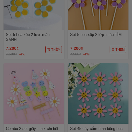
Set 5 hoa xốp 2 lớp -màu
Set 5 hoa xốp 2 lớp -màu TÍM.
XANH.
7.200₫
7.200₫
THÊM
THÊM
7.500₫
-4%
7.500₫
-4%
Combo 2 set giấy - mix chi tiết
Set 45 cây cắm hình bông hoa