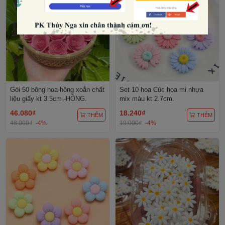
Gói 50 bông hoa hồng xoắn chất
Set 10 hoa Cúc họa mi nhựa
liệu giấy kt 3.5cm -HỒNG.
mix màu kt 2.7cm.
46.080₫
18.240₫
THÊM
THÊM
48.000₫
-4%
19.000₫
-4%