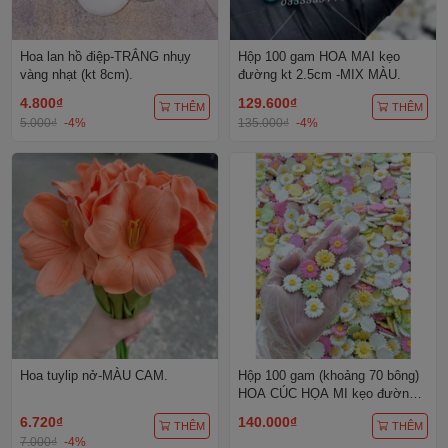
Hoa lan hồ điệp-TRẮNG nhụy
Hộp 100 gam HOA MAI kẹo
vàng nhạt (kt 8cm).
đường kt 2.5cm -MIX MÀU.
4.800₫
129.600₫
THÊM
THÊM
5.000₫
-4%
135.000₫
-4%
Hoa tuylip nở-MÀU CAM.
Hộp 100 gam (khoảng 70 bông)
HOA CÚC HỌA MI kẹo đường
size 2.6cm -MIX MÀU.
6.720₫
140.000₫
THÊM
THÊM
7.000₫
-4%