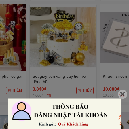
ỷ phú -cô gái
Set giấy tiền vàng-cây tiền và
Khuôn silicon-
đồng hồ.
3.840₫
10.080₫
THÊM
THÊM
4.000₫
-4%
10.500₫
-4%