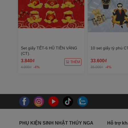
Set giấy TẾT-6 HŨ TIỀN VÀNG
10 set giấy tỷ phú CT
(CT).
3.840₫
33.600₫
THÊM
4.000₫
-4%
35.000₫
-4%
PHỤ KIỆN SINH NHẬT THÚY NGA
Hỗ trợ k