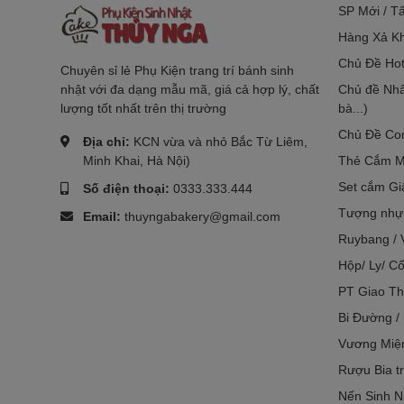
SP Mới / T
Hàng Xả Kh
Chủ Đề Hot
Chuyên sỉ lẻ Phụ Kiện trang trí bánh sinh
nhật với đa dạng mẫu mã, giá cả hợp lý, chất
Chủ đề Nhâ
lượng tốt nhất trên thị trường
bà...)
Chủ Đề Co
Địa chỉ:
KCN vừa và nhỏ Bắc Từ Liêm,
Minh Khai, Hà Nội)
Thẻ Cắm M
Set cắm Gi
Số điện thoại:
0333.333.444
Tượng nhựa
Email:
thuyngabakery@gmail.com
Ruybang / 
Hộp/ Ly/ Cố
PT Giao Th
Bi Đường /
Vương Miệ
Rượu Bia tr
Nến Sinh N