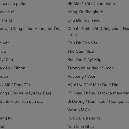
ất cả sản phẩm
SP Mới / Tất cả sản phẩm
o giá rẻ
Hàng Xả Kho giá rẻ
 Trend
Chủ Đề Hot Trend
n vật (Công chúa, Hoàng tử, Ông
Chủ đề Nhân vật (Công chúa, Ho
bà...)
n Vật
Chủ Đề Con Vật
ica
Thẻ Cắm Mica
ấy/ Xốp
Set cắm Giấy/ Xốp
 dẻo / Silicon
Tượng nhựa dẻo / Silicon
Voan
Ruybang / Voan
c/ Mũ / Dao/ Dĩa
Hộp/ Ly/ Cốc/ Mũ / Dao/ Dĩa
ông (Ô tô-Xe máy-Máy Bay)
PT Giao Thông (Ô tô-Xe máy-Má
 Bánh kẹo / Hoa quả sấy
Bi Đường / Bánh kẹo / Hoa quả s
n
Vương Miện
ang trí
Rượu Bia trang trí
hật
Nến Sinh Nhật