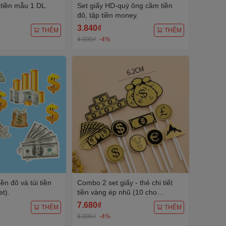
i tiền mẫu 1 DL.
Set giấy HD-quý ông cầm tiền
đô, tập tiền money.
3.840₫
THÊM
THÊM
4.000₫
-4%
ền đô và túi tiền
Combo 2 set giấy - thẻ chi tiết
et).
tiền vàng ép nhũ (10 cho
tiết/set).
7.680₫
THÊM
THÊM
8.000₫
-4%