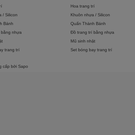
rí
Hoa trang trí
/ Silicon
Khuôn nhựa / Silicon
h Bánh
Quấn Thành Bánh
í bằng nhựa
Đồ trang trí bằng nhựa
ật
Mũ sinh nhật
y trang trí
Set bóng bay trang trí
g cấp bởi
Sapo