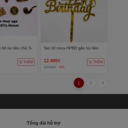
hồ túi tiền chữ S-
Set 10 mica HPBD gắn túi tiền.
12.480₫
THÊM
THÊM
13.000₫
-4%
1
2
Tổng đài hỗ trợ