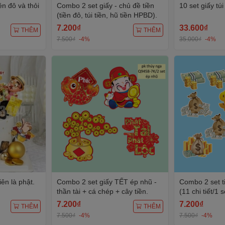
ền đô và thỏi
Combo 2 set giấy - chủ đề tiền
10 set giấy tú
(tiền đô, túi tiền, hũ tiền HPBD).
7.200₫
33.600₫
THÊM
THÊM
7.500₫
-4%
35.000₫
-4%
iên là phật.
Combo 2 set giấy TẾT ép nhũ -
Combo 2 set ti
thần tài + cá chép + cây tiền.
(11 chi tiết/1 s
7.200₫
7.200₫
THÊM
THÊM
7.500₫
-4%
7.500₫
-4%