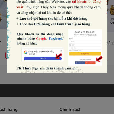
.
Set giấy 5 chữ S vàng đỏ 3D.
CAM-Set đồng 
đen HD.
3.840₫
3.840₫
THÊM
THÊM
4.000₫
-4%
4.000₫
-4%
hách hàng
Chính sách