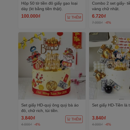
Hộp 50 tờ tiền đô giấy gạo loại
Combo 2 set giấy- ti
dày (kt bằng tiền thật).
vàng chữ nhật.
100.000₫
6.720₫
THÊM
7.000₫
-4%
Set giấy HD-quý ông quý bà áo
Set giấy HD-Tiền là t
đỏ, chữ rich, túi tiền.
3.840₫
3.840₫
THÊM
4.000₫
-4%
4.000₫
-4%