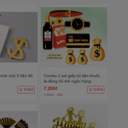
hình chữ S tiền đô.
Combo 2 set giấy túi tiền-thuốc
lá-đồng hồ-thẻ ngân hàng.
7.200₫
THÊM
THÊM
7.500₫
-4%