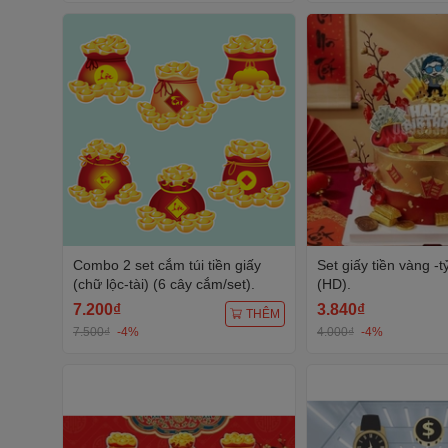
Combo 2 set cắm túi tiền giấy
Set giấy tiền vàng -t
(chữ lộc-tài) (6 cây cắm/set).
(HD).
7.200₫
3.840₫
THÊM
7.500₫
-4%
4.000₫
-4%