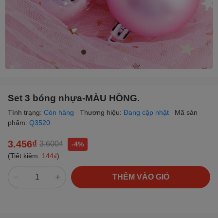
Set 3 bóng nhựa-MÀU HỒNG.
Tình trạng:
Còn hàng
Thương hiệu:
Đang cập nhật
Mã sản
phẩm:
Q3520
3.456₫
3.600₫
-4%
(Tiết kiệm:
144₫
)
THÊM VÀO GIỎ