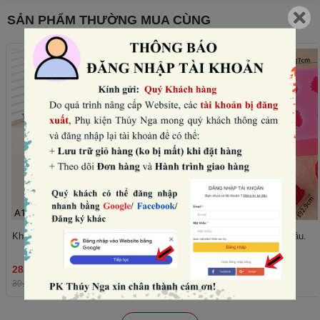
SẢN PHẨM THƯỜNG MUA CÙNG
Khuôn silicon- 6 quả mâm xôi.
Khuôn silicon- 4 quả dâu.
28.800₫
36.480₫
THÊM
30.000₫
-4%
38.000₫
-4%