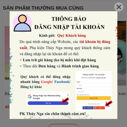
SẢN PHẨM THƯỜNG MUA CÙNG
Bánh quy tim hồng mix mẫu (180gam).
Set nặn mặt, chân, tay kute -
40.000₫
45.000₫
THÊM