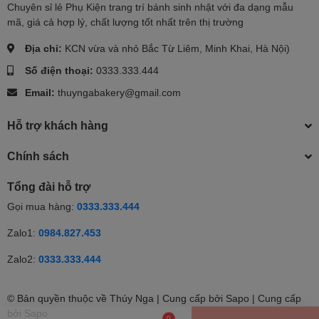
Chuyên sỉ lẻ Phụ Kiện trang trí bánh sinh nhật với đa dạng mẫu
mã, giá cả hợp lý, chất lượng tốt nhất trên thị trường
Địa chỉ:
KCN vừa và nhỏ Bắc Từ Liêm, Minh Khai, Hà Nội)
Số điện thoại:
0333.333.444
Email:
thuyngabakery@gmail.com
Hỗ trợ khách hàng
Chính sách
Tổng đài hỗ trợ
Gọi mua hàng:
0333.333.444
Zalo1:
0984.827.453
Zalo2:
0333.333.444
© Bản quyền thuộc về Thúy Nga | Cung cấp bởi Sapo | Cung cấp
0
Thêm vào giỏ
bởi
Sapo
Nhắn tin
Gọi điện
Giỏ hàng