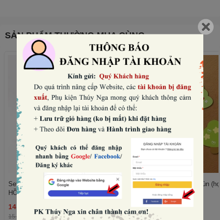
SẢN PHẨM THƯỜNG MUA CÙNG
Set 10 mũ sinh nhật hình vương miện-
Set 50 cây giấy xanh lùn (họ
HỒNG NHẠT (con voi).
trái tim).
14.400₫
11.520₫
THÊM
15.000₫
-4%
12.000₫
-4%