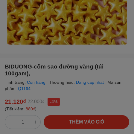
BIDUONG-cốm sao đường vàng (túi
100gam),
Tình trạng:
Còn hàng
Thương hiệu:
Đang cập nhật
Mã sản
phẩm:
Q1164
21.120₫
22.000₫
-4%
(Tiết kiệm:
880₫
)
THÊM VÀO GIỎ