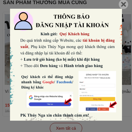
SẢN PHẨM THƯỜNG MUA CÙNG
Vỉ 5 nến thỏ -VÁY đen (mẫu nữ).
Vỉ 5 nến thỏ -vest đen (mẫu
15.360₫
15.360₫
THÊM
16.000₫
-4%
16.000₫
-4%
Xem tất cả