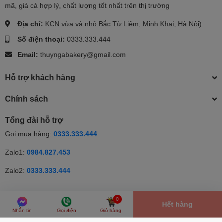
mã, giá cả hợp lý, chất lượng tốt nhất trên thị trường
Địa chỉ:
KCN vừa và nhỏ Bắc Từ Liêm, Minh Khai, Hà Nội)
Số điện thoại:
0333.333.444
Email:
thuyngabakery@gmail.com
Hỗ trợ khách hàng
Chính sách
Tổng đài hỗ trợ
Gọi mua hàng:
0333.333.444
Zalo1:
0984.827.453
Zalo2:
0333.333.444
© Bản quyền thuộc về Thúy Nga | Cung cấp bởi Sapo | Cung cấp
0
Hết hàng
bởi
Sapo
Nhắn tin
Gọi điện
Giỏ hàng