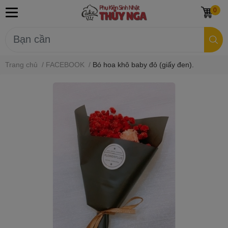
0
Trang chủ
/
FACEBOOK
/
Bó hoa khô baby đỏ (giấy đen).