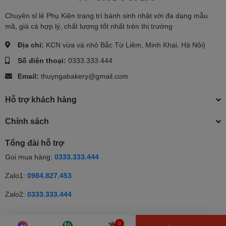
Chuyên sỉ lẻ Phụ Kiện trang trí bánh sinh nhật với đa dạng mẫu
mã, giá cả hợp lý, chất lượng tốt nhất trên thị trường
Địa chỉ:
KCN vừa và nhỏ Bắc Từ Liêm, Minh Khai, Hà Nội)
Số điện thoại:
0333.333.444
Email:
thuyngabakery@gmail.com
Hỗ trợ khách hàng
Chính sách
Tổng đài hỗ trợ
Gọi mua hàng:
0333.333.444
Zalo1:
0984.827.453
Zalo2:
0333.333.444
© Bản quyền thuộc về Thúy Nga | Cung cấp bởi Sapo | Cung cấp
0