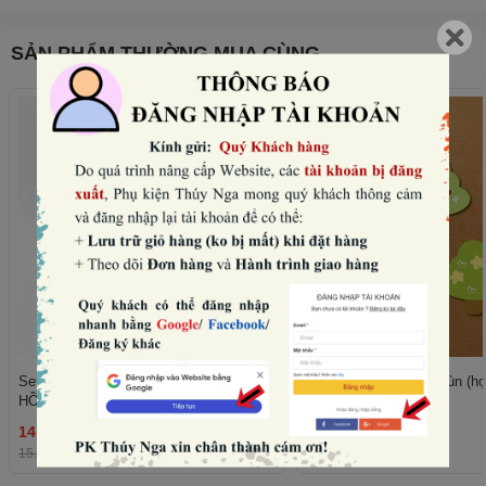
SẢN PHẨM THƯỜNG MUA CÙNG
Set 10 mũ sinh nhật hình vương miện-
Set 50 cây giấy xanh lùn (họ
HỒNG NHẠT (con voi).
trái tim).
14.400₫
11.520₫
THÊM
15.000₫
-4%
12.000₫
-4%