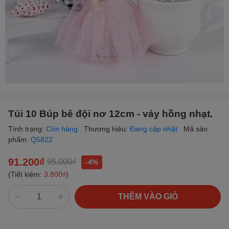
Túi 10 Búp bê đội nơ 12cm - váy hồng nhạt.
Tình trạng:
Còn hàng
Thương hiệu:
Đang cập nhật
Mã sản
phẩm:
Q5822
91.200₫
95.000₫
-4%
(Tiết kiệm:
3.800₫
)
THÊM VÀO GIỎ