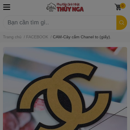
0
Trang chủ
/
FACEBOOK
/
CAM-Cây cắm Chanel to (giấy).