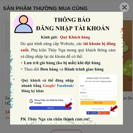
SẢN PHẨM THƯỜNG MUA CÙNG
Set 10 mũ sinh nhật hình vương miện-
Set 50 cây giấy xanh lùn (họ
HỒNG NHẠT (con voi).
trái tim).
14.400₫
11.520₫
THÊM
15.000₫
-4%
12.000₫
-4%