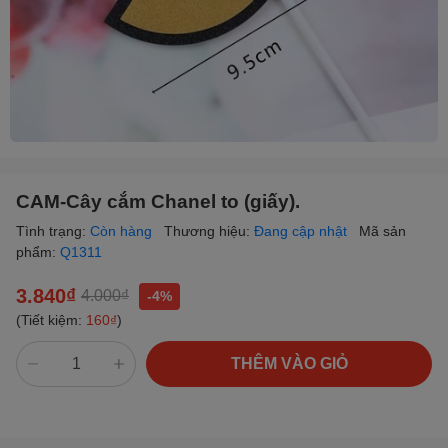
CAM-Cây cắm Chanel to (giấy).
Tình trạng:
Còn hàng
Thương hiệu:
Đang cập nhật
Mã sản
phẩm:
Q1311
3.840₫
4.000₫
-4%
(Tiết kiệm:
160₫
)
THÊM VÀO GIỎ