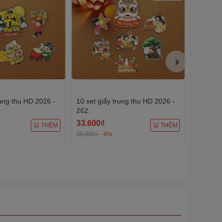
rung thu HD 2026 -
10 set giấy trung thu HD 2026 -
10 set g
262.
263.
33.600₫
33.600
THÊM
THÊM
35.000₫
-4%
35.000₫