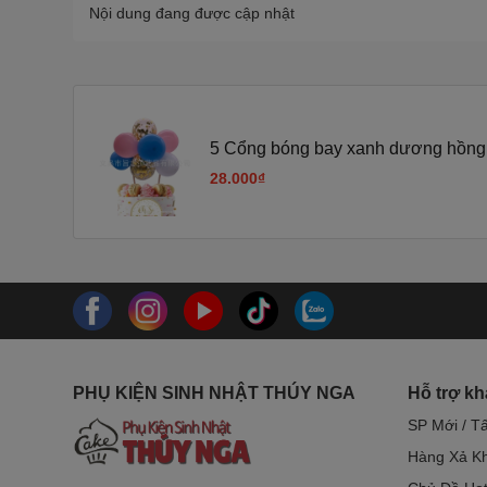
Nội dung đang được cập nhật
5 Cổng bóng bay xanh dương hồng 
28.000₫
PHỤ KIỆN SINH NHẬT THÚY NGA
Hỗ trợ k
SP Mới / T
Hàng Xả Kh