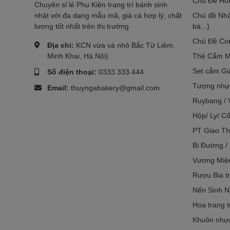
Chủ Đề Hot
Chuyên sỉ lẻ Phụ Kiện trang trí bánh sinh
nhật với đa dạng mẫu mã, giá cả hợp lý, chất
Chủ đề Nhâ
lượng tốt nhất trên thị trường
bà...)
Chủ Đề Co
Địa chỉ:
KCN vừa và nhỏ Bắc Từ Liêm,
Minh Khai, Hà Nội)
Thẻ Cắm M
Set cắm Gi
Số điện thoại:
0333.333.444
Tượng nhựa
Email:
thuyngabakery@gmail.com
Ruybang / 
Hộp/ Ly/ Cố
PT Giao Th
Bi Đường /
Vương Miệ
Rượu Bia tr
Nến Sinh N
Hoa trang t
Khuôn nhựa 