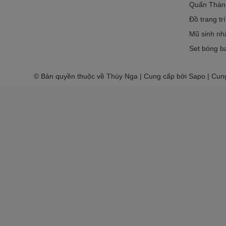
Quấn Thàn
Đồ trang tr
Mũ sinh nh
Set bóng ba
© Bản quyền thuộc về Thúy Nga | Cung cấp bởi Sapo | Cun