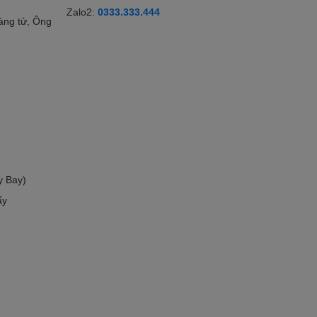
Zalo2:
0333.333.444
àng tử, Ông
y Bay)
ấy