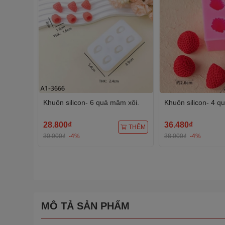
Khuôn silicon- 6 quả mâm xôi.
Khuôn silicon- 4 q
28.800₫
36.480₫
THÊM
30.000₫
-4%
38.000₫
-4%
MÔ TẢ SẢN PHẨM