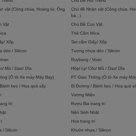
 Trend
Chủ Đề Hot Trend
n vật (Công chúa, Hoàng tử, Ông
Chủ đề Nhân vật (Công chúa, Ho
bà...)
n Vật
Chủ Đề Con Vật
ica
Thẻ Cắm Mica
ấy/ Xốp
Set cắm Giấy/ Xốp
 dẻo / Silicon
Tượng nhựa dẻo / Silicon
Voan
Ruybang / Voan
c/ Mũ / Dao/ Dĩa
Hộp/ Ly/ Cốc/ Mũ / Dao/ Dĩa
ông (Ô tô-Xe máy-Máy Bay)
PT Giao Thông (Ô tô-Xe máy-Má
 Bánh kẹo / Hoa quả sấy
Bi Đường / Bánh kẹo / Hoa quả s
n
Vương Miện
ang trí
Rượu Bia trang trí
hật
Nến Sinh Nhật
rí
Hoa trang trí
/ Silicon
Khuôn nhựa / Silicon