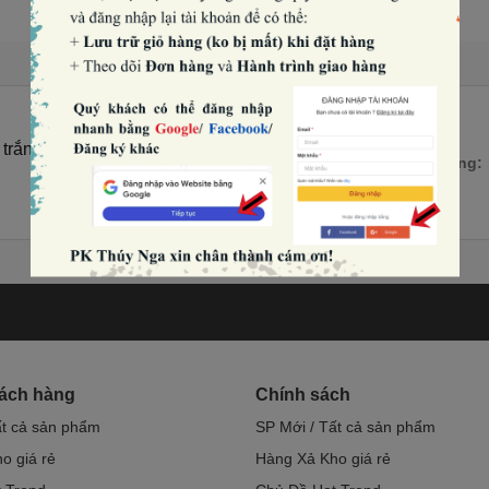
trắng vàng (XẢ KHO).
Số lượng:
hách hàng
Chính sách
ất cả sản phẩm
SP Mới / Tất cả sản phẩm
o giá rẻ
Hàng Xả Kho giá rẻ