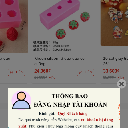
uả dâu.
Khuôn silicon- 3 quả dâu có
10 set giấy t
cuống.
261.
24.960₫
33.600₫
THÊM
THÊM
26.000₫
-4%
35.000₫
-4%
Xem tất cả