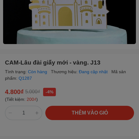
CAM-Lâu đài giấy mới - vàng. J13
Tình trạng:
Còn hàng
Thương hiệu:
Đang cập nhật
Mã sản
phẩm:
Q1287
4.800₫
5.000₫
-4%
(Tiết kiệm:
200₫
)
THÊM VÀO GIỎ