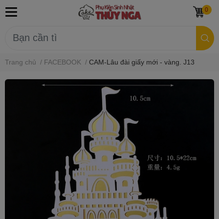
0
Trang chủ
/
FACEBOOK
/
CAM-Lâu đài giấy mới - vàng. J13