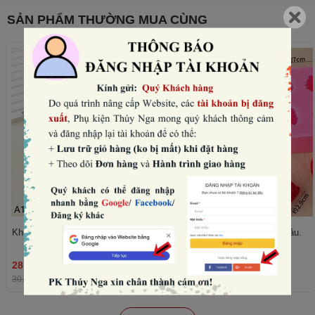
SẢN PHẨM THƯỜNG MUA CÙNG
Khuôn silicon- 6 quả mâm xôi.
Khuôn silicon- 4 quả dâu.
28.800₫
36.480₫
THÊM
30.000₫
-4%
38.000₫
-4%