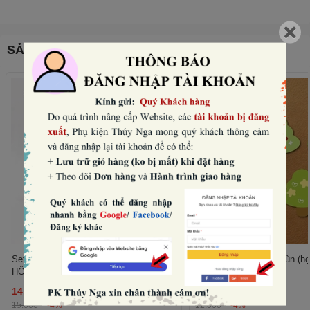
SẢN PHẨM THƯỜNG MUA CÙNG
Set 10 mũ sinh nhật hình vương miện-
Set 50 cây giấy xanh lùn (họ
HỒNG NHẠT (con voi).
trái tim).
14.400₫
11.520₫
THÊM
15.000₫
-4%
12.000₫
-4%