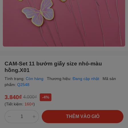
CAM-Set 11 bướm giấy size nhỏ-màu
hồng.X01
Tình trạng:
Còn hàng
Thương hiệu:
Đang cập nhật
Mã sản
phẩm:
Q2548
3.840₫
4.000₫
-4%
(Tiết kiệm:
160₫
)
THÊM VÀO GIỎ