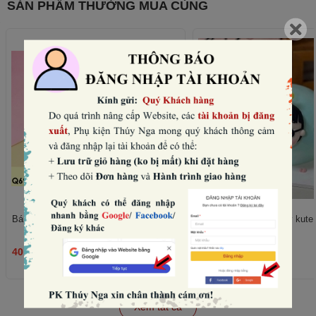
SẢN PHẨM THƯỜNG MUA CÙNG
Bánh quy tim hồng mix mẫu (180gam).
Set nặn mặt, chân, tay kute -
40.000₫
45.000₫
THÊM
Xem tất cả