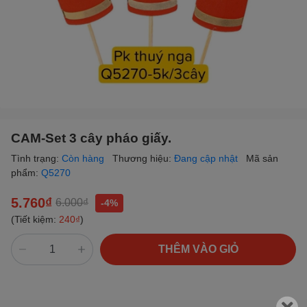
CAM-Set 3 cây pháo giấy.
Tình trạng:
Còn hàng
Thương hiệu:
Đang cập nhật
Mã sản
phẩm:
Q5270
5.760₫
6.000₫
-4%
(Tiết kiệm:
240₫
)
THÊM VÀO GIỎ