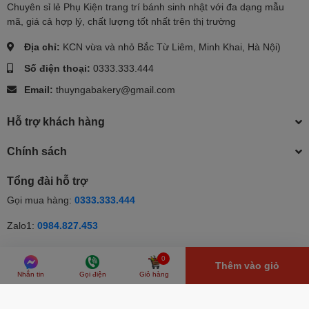
Chuyên sỉ lẻ Phụ Kiện trang trí bánh sinh nhật với đa dạng mẫu
mã, giá cả hợp lý, chất lượng tốt nhất trên thị trường
Địa chỉ:
KCN vừa và nhỏ Bắc Từ Liêm, Minh Khai, Hà Nội)
Số điện thoại:
0333.333.444
Email:
thuyngabakery@gmail.com
Hỗ trợ khách hàng
Chính sách
Tổng đài hỗ trợ
Gọi mua hàng:
0333.333.444
Zalo1:
0984.827.453
Zalo2:
0333.333.444
0
Thêm vào giỏ
Nhắn tin
Gọi điện
Giỏ hàng
© Bản quyền thuộc về Thúy Nga | Cung cấp bởi Sapo | Cung cấp
bởi
Sapo