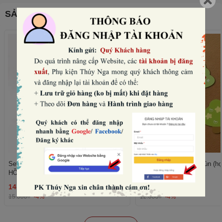
SẢN PHẨM THƯỜNG MUA CÙNG
Set 10 mũ sinh nhật hình vương miện-
Set 50 cây giấy xanh lùn (họ
HỒNG NHẠT (con voi).
trái tim).
14.400₫
11.520₫
THÊM
15.000₫
-4%
12.000₫
-4%