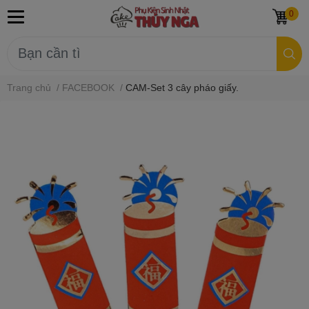
0
Trang chủ
/
FACEBOOK
/
CAM-Set 3 cây pháo giấy.