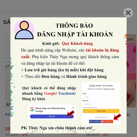
SẢN PHẨM THƯỜNG MUA CÙNG
Khuôn silicon- 6 quả mâm xôi.
Khuôn silicon- 4 quả dâu.
28.800₫
36.480₫
THÊM
30.000₫
-4%
38.000₫
-4%