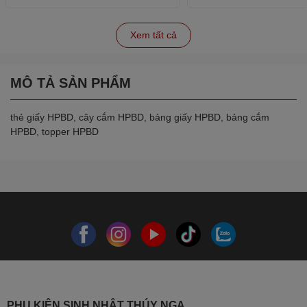
Xem tất cả
MÔ TẢ SẢN PHẨM
thẻ giấy HPBD, cây cắm HPBD, bảng giấy HPBD, bảng cắm
HPBD, topper HPBD
PHỤ KIỆN SINH NHẬT THÚY NGA