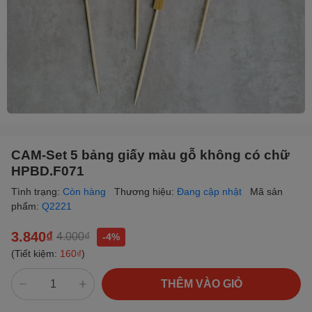
CAM-Set 5 bảng giấy màu gỗ không có chữ
HPBD.F071
Tình trạng:
Còn hàng
Thương hiệu:
Đang cập nhật
Mã sản
phẩm:
Q2221
3.840₫
4.000₫
-4%
(Tiết kiệm:
160₫
)
THÊM VÀO GIỎ