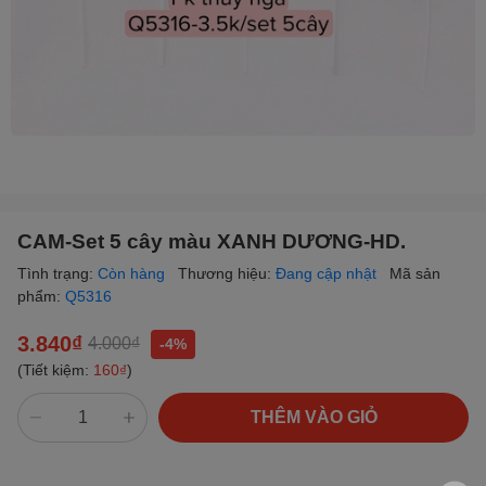
CAM-Set 5 cây màu XANH DƯƠNG-HD.
Tình trạng:
Còn hàng
Thương hiệu:
Đang cập nhật
Mã sản
phẩm:
Q5316
3.840₫
4.000₫
-4%
(Tiết kiệm:
160₫
)
THÊM VÀO GIỎ