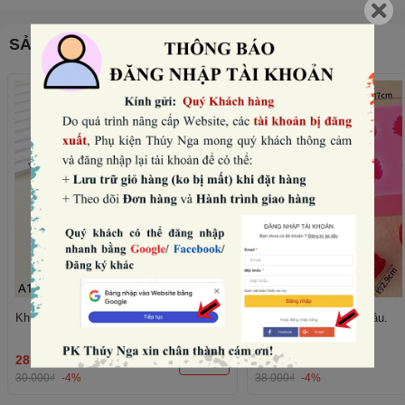
SẢN PHẨM THƯỜNG MUA CÙNG
Khuôn silicon- 6 quả mâm xôi.
Khuôn silicon- 4 quả dâu.
28.800₫
36.480₫
THÊM
30.000₫
-4%
38.000₫
-4%