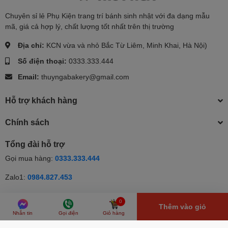
Chuyên sỉ lẻ Phụ Kiện trang trí bánh sinh nhật với đa dạng mẫu
mã, giá cả hợp lý, chất lượng tốt nhất trên thị trường
Địa chỉ:
KCN vừa và nhỏ Bắc Từ Liêm, Minh Khai, Hà Nội)
Số điện thoại:
0333.333.444
Email:
thuyngabakery@gmail.com
Hỗ trợ khách hàng
Chính sách
Tổng đài hỗ trợ
Gọi mua hàng:
0333.333.444
Zalo1:
0984.827.453
Zalo2:
0333.333.444
0
Thêm vào giỏ
Nhắn tin
Gọi điện
Giỏ hàng
© Bản quyền thuộc về Thúy Nga | Cung cấp bởi Sapo | Cung cấp