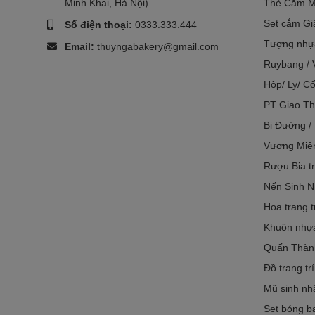
Minh Khai, Hà Nội)
Thẻ Cắm M
Set cắm Gi
Số điện thoại:
0333.333.444
Tượng nhựa
Email:
thuyngabakery@gmail.com
Ruybang / 
Hộp/ Ly/ Cố
PT Giao Th
Bi Đường /
Vương Miệ
Rượu Bia tr
Nến Sinh N
Hoa trang t
Khuôn nhựa 
Quấn Thàn
Đồ trang tr
Mũ sinh nh
Set bóng ba