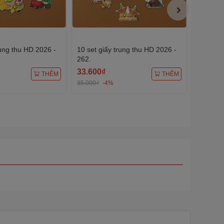
rung thu HD 2026 -
10 set giấy trung thu HD 2026 -
10 set g
262.
263.
33.600₫
33.600
THÊM
THÊM
35.000₫
-4%
35.000₫