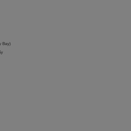
y Bay)
ấy