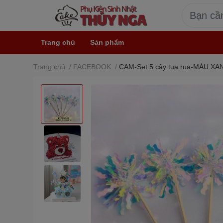
Trang chủ
Sản phẩm
Trang chủ
/
FACEBOOK
/
CAM-Set 5 cây tua rua-MÀU XA