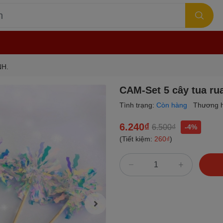
NH.
CAM-Set 5 cây tua r
Tình trạng:
Còn hàng
Thương h
6.240₫
6.500₫
-4%
(Tiết kiệm:
260₫
)