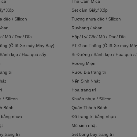
ica
Thẻ Cắm Mica
ấy/ Xốp
Set cắm Giấy/ Xốp
 dẻo / Silicon
Tượng nhựa dẻo / Silicon
Voan
Ruybang / Voan
c/ Mũ / Dao/ Dĩa
Hộp/ Ly/ Cốc/ Mũ / Dao/ Dĩa
ông (Ô tô-Xe máy-Máy Bay)
PT Giao Thông (Ô tô-Xe máy-Má
 Bánh kẹo / Hoa quả sấy
Bi Đường / Bánh kẹo / Hoa quả s
n
Vương Miện
ang trí
Rượu Bia trang trí
hật
Nến Sinh Nhật
rí
Hoa trang trí
/ Silicon
Khuôn nhựa / Silicon
h Bánh
Quấn Thành Bánh
í bằng nhựa
Đồ trang trí bằng nhựa
ật
Mũ sinh nhật
y trang trí
Set bóng bay trang trí