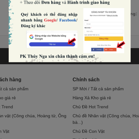
Số lượng:
hách hàng
Chính sách
ất cả sản phẩm
SP Mới / Tất cả sản phẩm
o giá rẻ
Hàng Xả Kho giá rẻ
 Trend
Chủ Đề Hot Trend
n vật (Công chúa, Hoàng tử, Ông
Chủ đề Nhân vật (Công chúa, Ho
bà...)
n Vật
Chủ Đề Con Vật