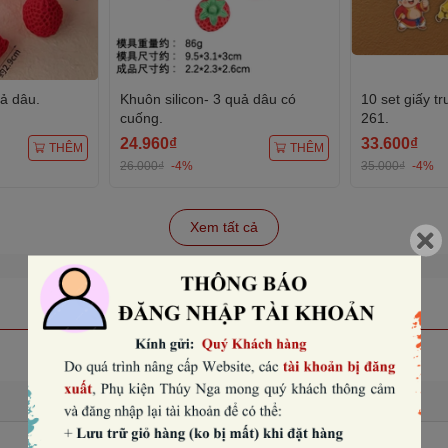
uả dâu.
Khuôn silicon- 3 quả dâu có
10 set giấy t
cuống.
261.
24.960₫
33.600₫
THÊM
THÊM
26.000₫
-4%
35.000₫
-4%
Xem tất cả