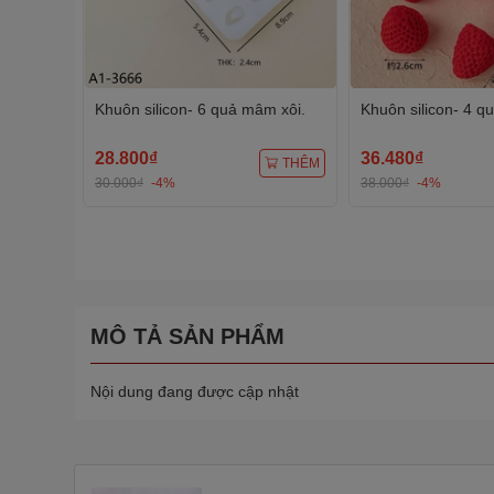
Khuôn silicon- 6 quả mâm xôi.
Khuôn silicon- 4 q
28.800₫
36.480₫
THÊM
30.000₫
-4%
38.000₫
-4%
MÔ TẢ SẢN PHẨM
Nội dung đang được cập nhật