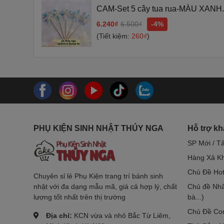
CAM-Set 5 cây tua rua-MÀU XANH.
6.240₫
6.500₫
-4%
(Tiết kiệm:
260₫
)
PHỤ KIỆN SINH NHẬT THÚY NGA
Hỗ trợ k
SP Mới / T
Hàng Xả Kh
Chủ Đề Hot
Chuyên sỉ lẻ Phụ Kiện trang trí bánh sinh
nhật với đa dạng mẫu mã, giá cả hợp lý, chất
Chủ đề Nhâ
lượng tốt nhất trên thị trường
bà...)
Chủ Đề Co
Địa chỉ:
KCN vừa và nhỏ Bắc Từ Liêm,