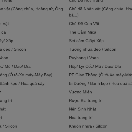
 Trend
Chủ Đề Hot Trend
n vật (Công chúa, Hoàng tử, Ông
Chủ đề Nhân vật (Công chúa, Ho
bà...)
n Vật
Chủ Đề Con Vật
ica
Thẻ Cắm Mica
ấy/ Xốp
Set cắm Giấy/ Xốp
 dẻo / Silicon
Tượng nhựa dẻo / Silicon
Voan
Ruybang / Voan
c/ Mũ / Dao/ Dĩa
Hộp/ Ly/ Cốc/ Mũ / Dao/ Dĩa
ông (Ô tô-Xe máy-Máy Bay)
PT Giao Thông (Ô tô-Xe máy-Má
 Bánh kẹo / Hoa quả sấy
Bi Đường / Bánh kẹo / Hoa quả s
n
Vương Miện
ang trí
Rượu Bia trang trí
hật
Nến Sinh Nhật
rí
Hoa trang trí
/ Silicon
Khuôn nhựa / Silicon