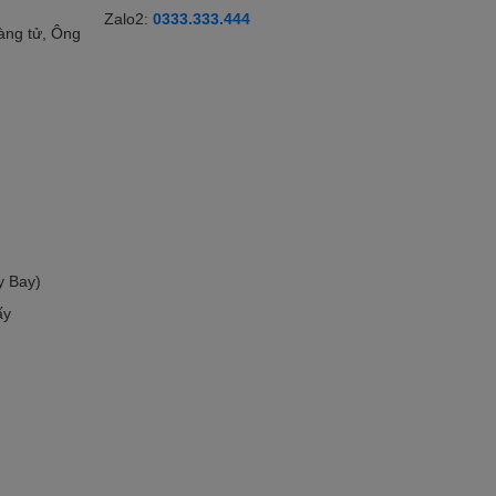
Zalo2:
0333.333.444
àng tử, Ông
y Bay)
ấy