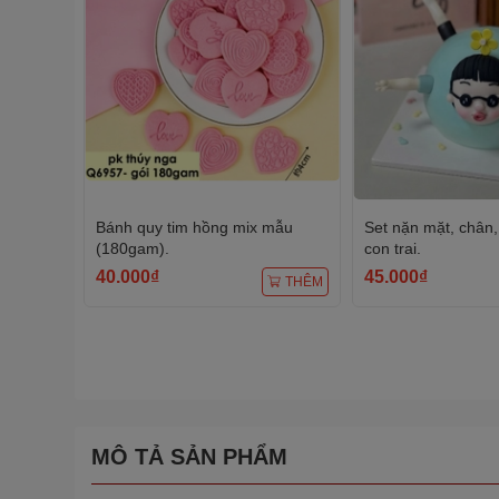
Bánh quy tim hồng mix mẫu
Set nặn mặt, chân, 
(180gam).
con trai.
40.000₫
45.000₫
THÊM
MÔ TẢ SẢN PHẨM