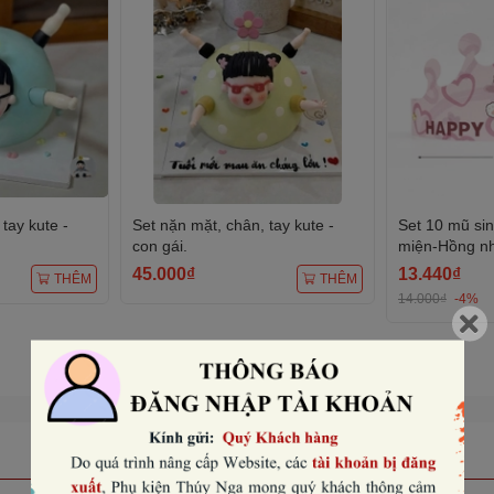
tay kute -
Set nặn mặt, chân, tay kute -
Set 10 mũ si
con gái.
miện-Hồng nhạ
45.000₫
13.440₫
THÊM
THÊM
14.000₫
-4%
Xem tất cả