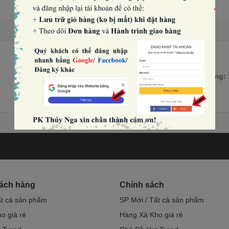
Số lượng:
hách hàng
Chính sách
ất cả sản phẩm
SP Mới / Tất cả sản phẩm
o giá rẻ
Hàng Xả Kho giá rẻ