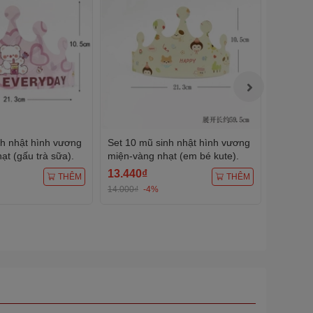
nh nhật hình vương
Set 10 mũ sinh nhật hình vương
Set 10 
t (gấu trà sữa).
miện-vàng nhạt (em bé kute).
miện-X
bóng).
13.440₫
13.440
THÊM
THÊM
14.000₫
-4%
14.000₫