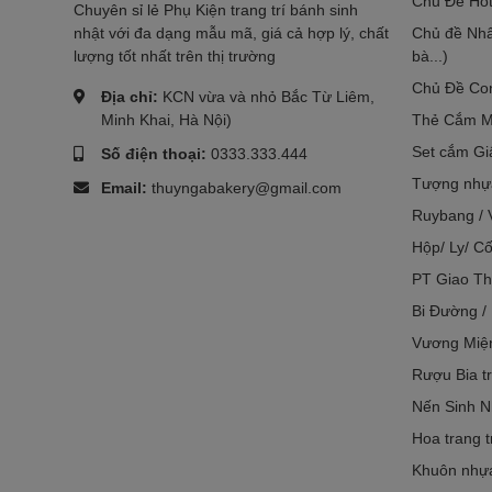
Chủ Đề Hot
Chuyên sỉ lẻ Phụ Kiện trang trí bánh sinh
nhật với đa dạng mẫu mã, giá cả hợp lý, chất
Chủ đề Nhâ
lượng tốt nhất trên thị trường
bà...)
Chủ Đề Co
Địa chỉ:
KCN vừa và nhỏ Bắc Từ Liêm,
Minh Khai, Hà Nội)
Thẻ Cắm M
Set cắm Gi
Số điện thoại:
0333.333.444
Tượng nhựa
Email:
thuyngabakery@gmail.com
Ruybang / 
Hộp/ Ly/ Cố
PT Giao Th
Bi Đường /
Vương Miệ
Rượu Bia tr
Nến Sinh N
Hoa trang t
Khuôn nhựa 