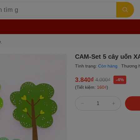
.
CAM-Set 5 cây uốn X
Tình trạng:
Còn hàng
Thương h
3.840₫
4.000₫
-4%
(Tiết kiệm:
160₫
)