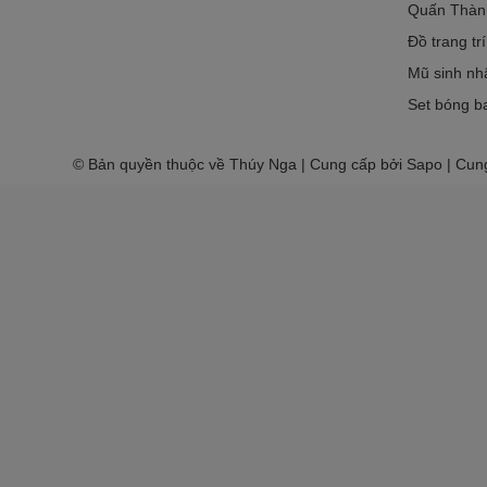
Quấn Thàn
Đồ trang tr
Mũ sinh nh
Set bóng ba
© Bản quyền thuộc về Thúy Nga | Cung cấp bởi Sapo | Cun