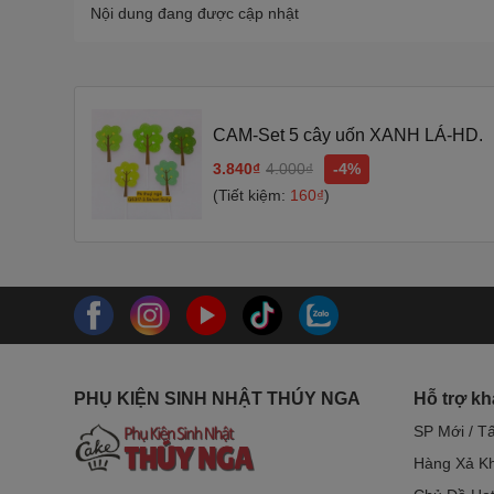
Nội dung đang được cập nhật
CAM-Set 5 cây uốn XANH LÁ-HD.
3.840₫
4.000₫
-4%
(Tiết kiệm:
160₫
)
PHỤ KIỆN SINH NHẬT THÚY NGA
Hỗ trợ k
SP Mới / T
Hàng Xả Kh