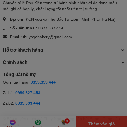
Chuyên sỉ lẻ Phụ Kiện trang trí bánh sinh nhật với đa dạng mẫu
mã, giá cả hợp lý, chất lượng tốt nhất trên thị trường
Địa chỉ:
KCN vừa và nhỏ Bắc Từ Liêm, Minh Khai, Hà Nội)
Số điện thoại:
0333.333.444
Email:
thuyngabakery@gmail.com
Hỗ trợ khách hàng
Chính sách
Tổng đài hỗ trợ
Gọi mua hàng:
0333.333.444
Zalo1:
0984.827.453
Zalo2:
0333.333.444
© Bản quyền thuộc về Thúy Nga | Cung cấp bởi Sapo | Cung cấp
0
Thêm vào giỏ
bởi
Sapo
Nhắn tin
Gọi điện
Giỏ hàng