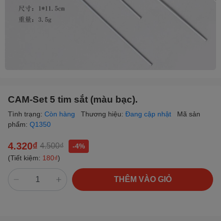
CAM-Set 5 tim sắt (màu bạc).
Tình trạng:
Còn hàng
Thương hiệu:
Đang cập nhật
Mã sản
phẩm:
Q1350
4.320₫
4.500₫
-4%
(Tiết kiệm:
180₫
)
THÊM VÀO GIỎ