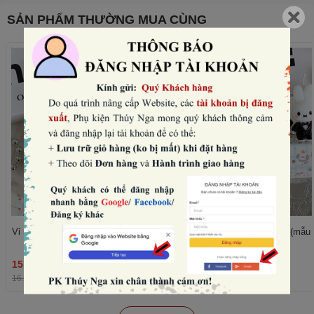
SẢN PHẨM THƯỜNG MUA CÙNG
Vỉ 5 nến thỏ -VÁY đen (mẫu nữ).
Vỉ 5 nến thỏ -vest đen (mẫu
15.360₫
15.360₫
THÊM
16.000₫
-4%
16.000₫
-4%