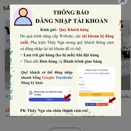
SẢN PHẨM THƯỜNG MUA CÙNG
Vỉ 5 nến thỏ -VÁY đen (mẫu nữ).
Vỉ 5 nến thỏ -vest đen (mẫu
15.360₫
15.360₫
THÊM
16.000₫
-4%
16.000₫
-4%