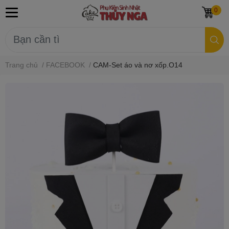
0
Trang chủ
/
FACEBOOK
/
CAM-Set áo và nơ xốp.O14