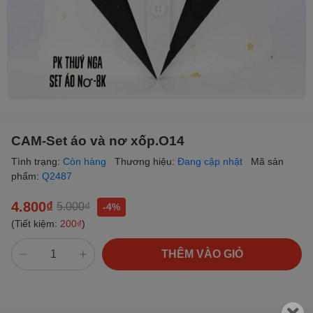
CAM-Set áo và nơ xốp.O14
Tình trạng:
Còn hàng
Thương hiệu:
Đang cập nhật
Mã sản
phẩm:
Q2487
4.800₫
5.000₫
-4%
(Tiết kiệm:
200₫
)
THÊM VÀO GIỎ