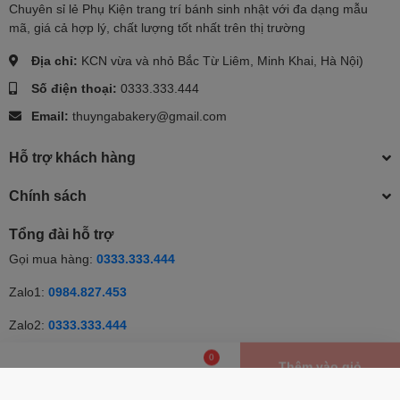
Chuyên sỉ lẻ Phụ Kiện trang trí bánh sinh nhật với đa dạng mẫu
mã, giá cả hợp lý, chất lượng tốt nhất trên thị trường
Địa chỉ:
KCN vừa và nhỏ Bắc Từ Liêm, Minh Khai, Hà Nội)
Số điện thoại:
0333.333.444
Email:
thuyngabakery@gmail.com
Hỗ trợ khách hàng
Chính sách
Tổng đài hỗ trợ
Gọi mua hàng:
0333.333.444
Zalo1:
0984.827.453
Zalo2:
0333.333.444
0
Thêm vào giỏ
Nhắn tin
Gọi điện
Giỏ hàng
© Bản quyền thuộc về Thúy Nga | Cung cấp bởi Sapo | Cung cấp
bởi
Sapo