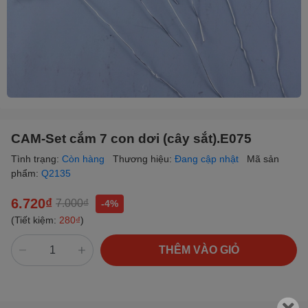
CAM-Set cắm 7 con dơi (cây sắt).E075
Tình trạng:
Còn hàng
Thương hiệu:
Đang cập nhật
Mã sản
phẩm:
Q2135
6.720₫
7.000₫
-4%
(Tiết kiệm:
280₫
)
THÊM VÀO GIỎ