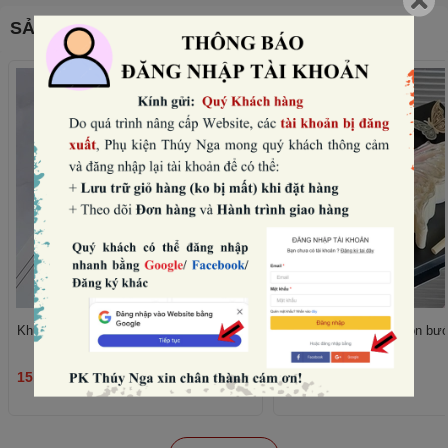
SẢN PHẨM THƯỜNG MUA CÙNG
Khuôn silicon tròn - 8 trái tim to nhỏ.
Khuôn silicon - hình con bư
15.000₫
75.000₫
THÊM