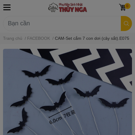
0
Trang chủ
/
FACEBOOK
/
CAM-Set cắm 7 con dơi (cây sắt).E075