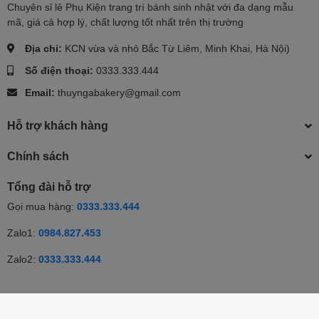
Chuyên sỉ lẻ Phụ Kiện trang trí bánh sinh nhật với đa dạng mẫu
mã, giá cả hợp lý, chất lượng tốt nhất trên thị trường
Địa chỉ:
KCN vừa và nhỏ Bắc Từ Liêm, Minh Khai, Hà Nội)
Số điện thoại:
0333.333.444
Email:
thuyngabakery@gmail.com
Hỗ trợ khách hàng
Chính sách
Tổng đài hỗ trợ
Gọi mua hàng:
0333.333.444
Zalo1:
0984.827.453
Zalo2:
0333.333.444
© Bản quyền thuộc về Thúy Nga | Cung cấp bởi Sapo | Cung cấp
bởi
Sapo