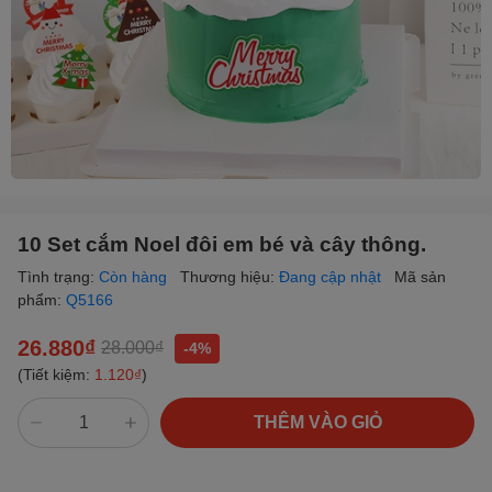
10 Set cắm Noel đôi em bé và cây thông.
Tình trạng:
Còn hàng
Thương hiệu:
Đang cập nhật
Mã sản
phẩm:
Q5166
26.880₫
28.000₫
-4%
(Tiết kiệm:
1.120₫
)
THÊM VÀO GIỎ