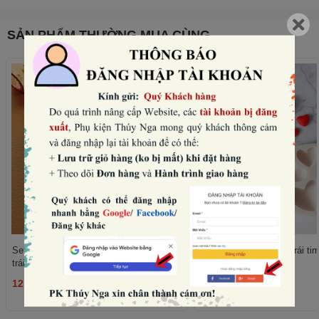
SẢN PHẨM THƯỜNG MUA CÙNG
Set 50 cây giấy xanh lùn (họa tiết hoa,
Khuôn silicon tròn - 8 trái ti
trái tim).
12.000₫
15.000₫
THÊM