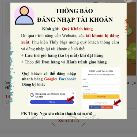
Set 10 mũ sinh nhật hình vương miện-
Set 50 cây giấy xanh lùn (họ
HỒNG NHẠT (con voi).
trái tim).
14.400₫
11.520₫
THÊM
15.000₫
-4%
12.000₫
-4%
Xem tất cả