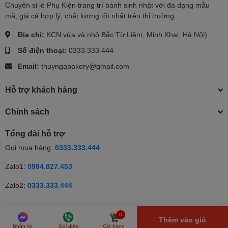
Chuyên sỉ lẻ Phụ Kiện trang trí bánh sinh nhật với đa dạng mẫu
mã, giá cả hợp lý, chất lượng tốt nhất trên thị trường
Địa chỉ:
KCN vừa và nhỏ Bắc Từ Liêm, Minh Khai, Hà Nội)
Số điện thoại:
0333.333.444
Email:
thuyngabakery@gmail.com
Hỗ trợ khách hàng
Chính sách
Tổng đài hỗ trợ
Gọi mua hàng:
0333.333.444
Zalo1:
0984.827.453
Zalo2:
0333.333.444
© Bản quyền thuộc về Thúy Nga | Cung cấp bởi Sapo | Cung cấp
0
Thêm vào giỏ
bởi
Sapo
Nhắn tin
Gọi điện
Giỏ hàng