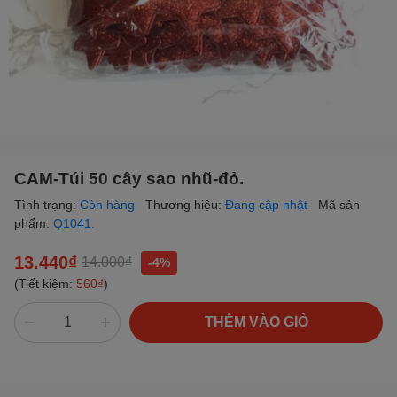
CAM-Túi 50 cây sao nhũ-đỏ.
Tình trạng:
Còn hàng
Thương hiệu:
Đang cập nhật
Mã sản
phẩm:
Q1041.
13.440₫
14.000₫
-4%
(Tiết kiệm:
560₫
)
THÊM VÀO GIỎ