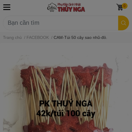
0
Trang chủ
/
FACEBOOK
/
CAM-Túi 50 cây sao nhũ-đỏ.