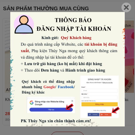
SẢN PHẨM THƯỜNG MUA CÙNG
Khuôn silicon- 6 quả mâm xôi.
Khuôn silicon- 4 quả dâu.
28.800₫
36.480₫
THÊM
30.000₫
-4%
38.000₫
-4%