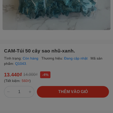
CAM-Túi 50 cây sao nhũ-xanh.
Tình trạng:
Còn hàng
Thương hiệu:
Đang cập nhật
Mã sản
phẩm:
Q1043.
13.440₫
14.000₫
-4%
(Tiết kiệm:
560₫
)
THÊM VÀO GIỎ