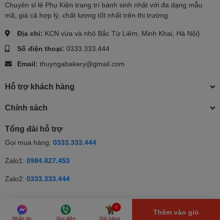
Chuyên sỉ lẻ Phụ Kiện trang trí bánh sinh nhật với đa dạng mẫu
mã, giá cả hợp lý, chất lượng tốt nhất trên thị trường
Địa chỉ:
KCN vừa và nhỏ Bắc Từ Liêm, Minh Khai, Hà Nội)
Số điện thoại:
0333.333.444
Email:
thuyngabakery@gmail.com
Hỗ trợ khách hàng
Chính sách
Tổng đài hỗ trợ
Gọi mua hàng:
0333.333.444
Zalo1:
0984.827.453
Zalo2:
0333.333.444
© Bản quyền thuộc về Thúy Nga | Cung cấp bởi Sapo | Cung cấp
0
Thêm vào giỏ
bởi
Sapo
Nhắn tin
Gọi điện
Giỏ hàng