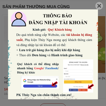
SẢN PHẨM THƯỜNG MUA CÙNG
Set 10 mũ sinh nhật hình vương miện-
Set 50 cây giấy xanh lùn (họ
HỒNG NHẠT (con voi).
trái tim).
14.400₫
11.520₫
THÊM
15.000₫
-4%
12.000₫
-4%