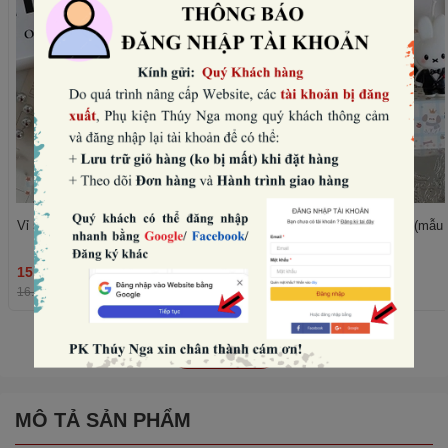
Vỉ 5 nến thỏ -VÁY đen (mẫu nữ).
Vỉ 5 nến thỏ -vest đen (mẫu
15.360₫
15.360₫
THÊM
16.000₫
-4%
16.000₫
-4%
Xem tất cả
MÔ TẢ SẢN PHẨM