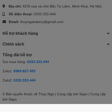
Địa chỉ:
KCN vừa và nhỏ Bắc Từ Liêm, Minh Khai, Hà Nội)
Số điện thoại:
0333.333.444
Email:
thuyngabakery@gmail.com
Hỗ trợ khách hàng
Chính sách
Tổng đài hỗ trợ
Gọi mua hàng:
0333.333.444
Zalo1:
0984.827.453
Zalo2:
0333.333.444
© Bản quyền thuộc về Thúy Nga | Cung cấp bởi Sapo | Cung cấp
0
bởi
Sapo
Hết hàng
Nhắn tin
Gọi điện
Giỏ hàng