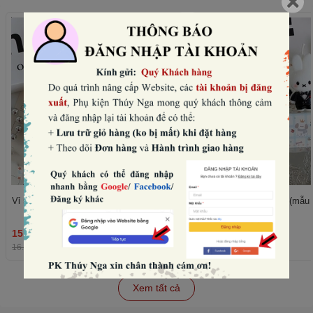
Vỉ 5 nến thỏ -VÁY đen (mẫu nữ).
Vỉ 5 nến thỏ -vest đen (mẫu
15.360₫
15.360₫
THÊM
16.000₫
-4%
16.000₫
-4%
Xem tất cả