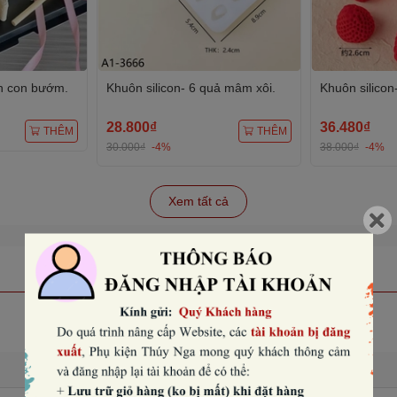
nh con bướm.
Khuôn silicon- 6 quả mâm xôi.
Khuôn silicon
28.800₫
36.480₫
THÊM
THÊM
30.000₫
-4%
38.000₫
-4%
Xem tất cả