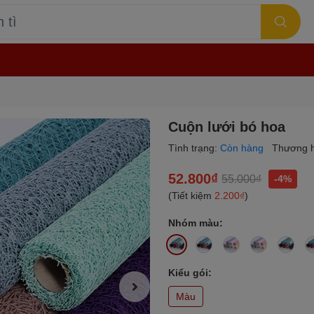
Cuộn lưới bó hoa
Tình trạng:
Còn hàng
Thương h
52.800₫
55.000₫
-4%
(Tiết kiệm
2.200₫
)
Nhóm màu:
Kiểu gói:
Màu