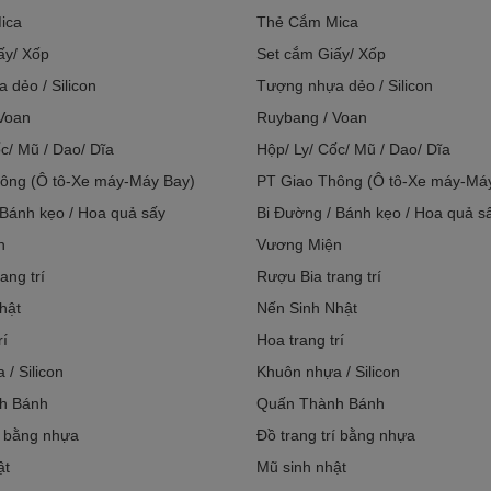
ica
Thẻ Cắm Mica
ấy/ Xốp
Set cắm Giấy/ Xốp
 dẻo / Silicon
Tượng nhựa dẻo / Silicon
Voan
Ruybang / Voan
c/ Mũ / Dao/ Dĩa
Hộp/ Ly/ Cốc/ Mũ / Dao/ Dĩa
ông (Ô tô-Xe máy-Máy Bay)
PT Giao Thông (Ô tô-Xe máy-Má
 Bánh kẹo / Hoa quả sấy
Bi Đường / Bánh kẹo / Hoa quả s
n
Vương Miện
ang trí
Rượu Bia trang trí
hật
Nến Sinh Nhật
rí
Hoa trang trí
/ Silicon
Khuôn nhựa / Silicon
h Bánh
Quấn Thành Bánh
í bằng nhựa
Đồ trang trí bằng nhựa
ật
Mũ sinh nhật