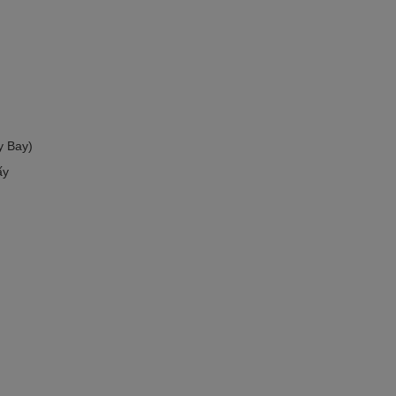
y Bay)
ấy