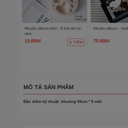
Khuôn silicon tròn - 8 trái tim to
Khuôn silicon - hì
nhỏ.
15.000₫
75.000₫
THÊM
MÔ TẢ SẢN PHẨM
Đặc điểm kỹ thuật: khoảng 50cm * 5 mét