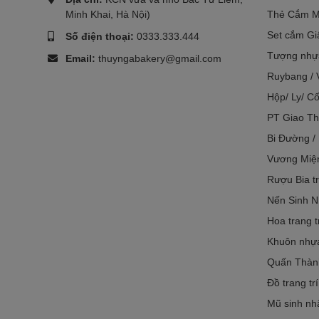
Minh Khai, Hà Nội)
Thẻ Cắm M
Set cắm Gi
Số điện thoại:
0333.333.444
Tượng nhựa
Email:
thuyngabakery@gmail.com
Ruybang / 
Hộp/ Ly/ Cố
PT Giao Th
Bi Đường /
Vương Miệ
Rượu Bia tr
Nến Sinh N
Hoa trang t
Khuôn nhựa 
Quấn Thàn
Đồ trang tr
Mũ sinh nh