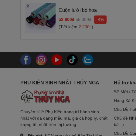
Cuộn lưới bó hoa
52.800₫
55.000₫
-4%
(Tiết kiệm
2.200₫
)
PHỤ KIỆN SINH NHẬT THÚY NGA
Hỗ trợ k
SP Mới / T
Hàng Xả Kh
Chủ Đề Hot
Chuyên sỉ lẻ Phụ Kiện trang trí bánh sinh
nhật với đa dạng mẫu mã, giá cả hợp lý, chất
Chủ đề Nhâ
lượng tốt nhất trên thị trường
bà...)
Chủ Đề Co
Địa chỉ:
KCN vừa và nhỏ Bắc Từ Liêm,