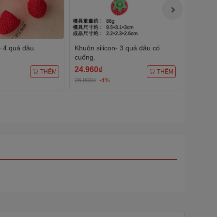
- 4 quả dâu.
Khuôn silicon- 3 quả dâu có
10 set g
cuống.
261.
24.960₫
33.600
THÊM
THÊM
26.000₫
-4%
35.000₫