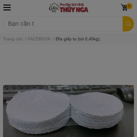
0
Trang chủ
/
FACEBOOK
/
Đĩa giấy to (túi 0,45kg).