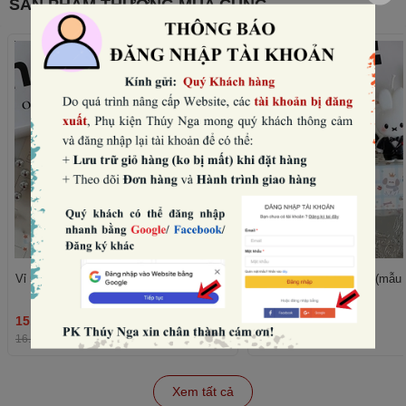
SẢN PHẨM THƯỜNG MUA CÙNG
Vỉ 5 nến thỏ -VÁY đen (mẫu nữ).
Vỉ 5 nến thỏ -vest đen (mẫu
15.360₫
15.360₫
THÊM
16.000₫
-4%
16.000₫
-4%
Xem tất cả