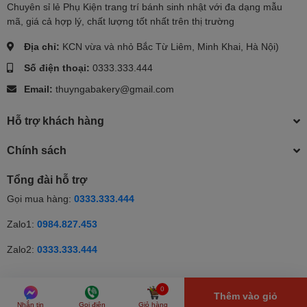
Chuyên sỉ lẻ Phụ Kiện trang trí bánh sinh nhật với đa dạng mẫu
mã, giá cả hợp lý, chất lượng tốt nhất trên thị trường
Địa chỉ:
KCN vừa và nhỏ Bắc Từ Liêm, Minh Khai, Hà Nội)
Số điện thoại:
0333.333.444
Email:
thuyngabakery@gmail.com
Hỗ trợ khách hàng
Chính sách
Tổng đài hỗ trợ
Gọi mua hàng:
0333.333.444
Zalo1:
0984.827.453
Zalo2:
0333.333.444
© Bản quyền thuộc về Thúy Nga | Cung cấp bởi Sapo | Cung cấp
0
Thêm vào giỏ
bởi
Sapo
Nhắn tin
Gọi điện
Giỏ hàng