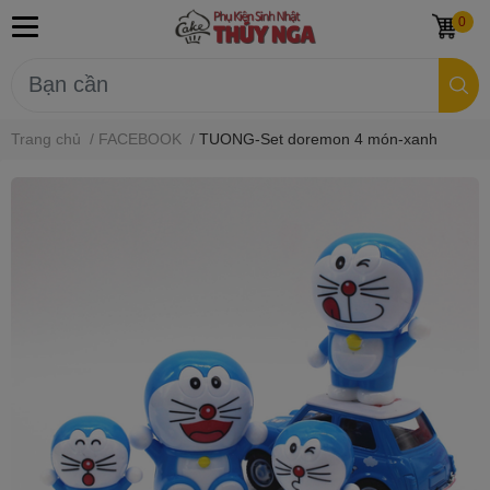
0
Trang chủ
/
FACEBOOK
/
TUONG-Set doremon 4 món-xanh