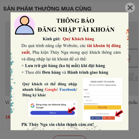
SẢN PHẨM THƯỜNG MUA CÙNG
Vỉ 5 nến thỏ -VÁY đen (mẫu nữ).
Vỉ 5 nến thỏ -vest đen (mẫu
16.000₫
16.000₫
THÊM