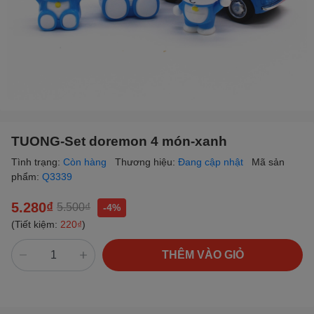
TUONG-Set doremon 4 món-xanh
Tình trạng:
Còn hàng
Thương hiệu:
Đang cập nhật
Mã sản
phẩm:
Q3339
5.280₫
5.500₫
-4%
(Tiết kiệm:
220₫
)
THÊM VÀO GIỎ