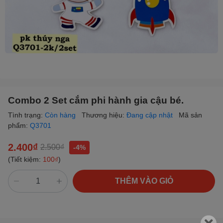
Combo 2 Set cắm phi hành gia cậu bé.
Tình trạng:
Còn hàng
Thương hiệu:
Đang cập nhật
Mã sản
phẩm:
Q3701
2.400₫
2.500₫
-4%
(Tiết kiệm:
100₫
)
THÊM VÀO GIỎ