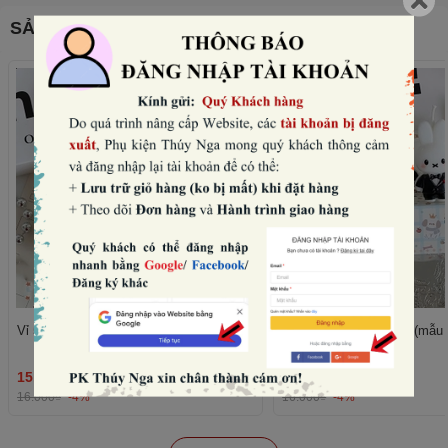
SẢN PHẨM THƯỜNG MUA CÙNG
Vỉ 5 nến thỏ -VÁY đen (mẫu nữ).
Vỉ 5 nến thỏ -vest đen (mẫu
15.360₫
15.360₫
THÊM
16.000₫
-4%
16.000₫
-4%