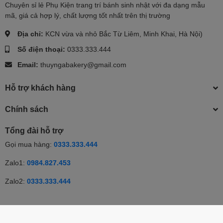
Chuyên sỉ lẻ Phụ Kiện trang trí bánh sinh nhật với đa dạng mẫu
mã, giá cả hợp lý, chất lượng tốt nhất trên thị trường
Địa chỉ:
KCN vừa và nhỏ Bắc Từ Liêm, Minh Khai, Hà Nội)
Số điện thoại:
0333.333.444
Email:
thuyngabakery@gmail.com
Hỗ trợ khách hàng
Chính sách
Tổng đài hỗ trợ
Gọi mua hàng:
0333.333.444
Zalo1:
0984.827.453
Zalo2:
0333.333.444
© Bản quyền thuộc về Thúy Nga | Cung cấp bởi Sapo | Cung cấp
bởi
Sapo