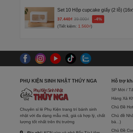
Set 10 Hộp cupcake giấy (2 lỗ) (16
37.440₫
39.000₫
-4%
(Tiết kiệm:
1.560₫
)
PHỤ KIỆN SINH NHẬT THÚY NGA
Hỗ trợ k
SP Mới / T
Hàng Xả Kh
Chủ Đề Hot
Chuyên sỉ lẻ Phụ Kiện trang trí bánh sinh
nhật với đa dạng mẫu mã, giá cả hợp lý, chất
Chủ đề Nhâ
lượng tốt nhất trên thị trường
bà...)
Chủ Đề Co
Địa chỉ:
KCN vừa và nhỏ Bắc Từ Liêm,