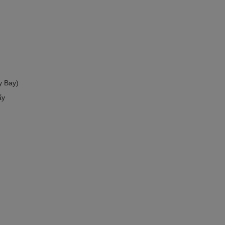
y Bay)
ấy