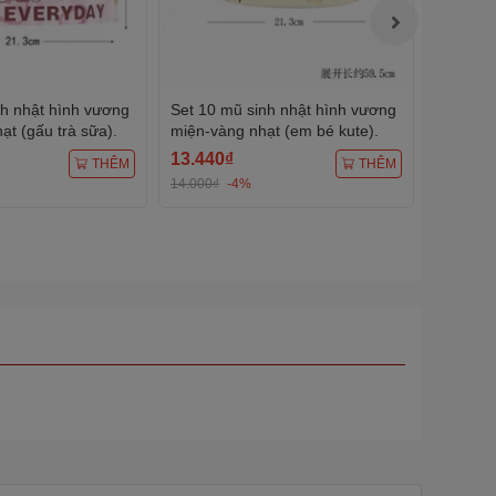
nh nhật hình vương
Set 10 mũ sinh nhật hình vương
Set 10 
t (gấu trà sữa).
miện-vàng nhạt (em bé kute).
miện-X
bóng).
13.440₫
13.440
THÊM
THÊM
14.000₫
-4%
14.000₫