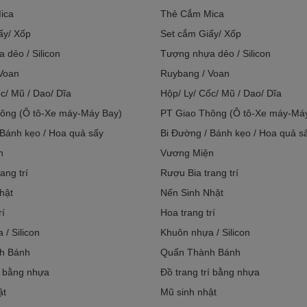
ica
Thẻ Cắm Mica
ấy/ Xốp
Set cắm Giấy/ Xốp
 dẻo / Silicon
Tượng nhựa dẻo / Silicon
Voan
Ruybang / Voan
c/ Mũ / Dao/ Dĩa
Hộp/ Ly/ Cốc/ Mũ / Dao/ Dĩa
ông (Ô tô-Xe máy-Máy Bay)
PT Giao Thông (Ô tô-Xe máy-Má
 Bánh kẹo / Hoa quả sấy
Bi Đường / Bánh kẹo / Hoa quả s
n
Vương Miện
ang trí
Rượu Bia trang trí
hật
Nến Sinh Nhật
rí
Hoa trang trí
/ Silicon
Khuôn nhựa / Silicon
h Bánh
Quấn Thành Bánh
í bằng nhựa
Đồ trang trí bằng nhựa
ật
Mũ sinh nhật