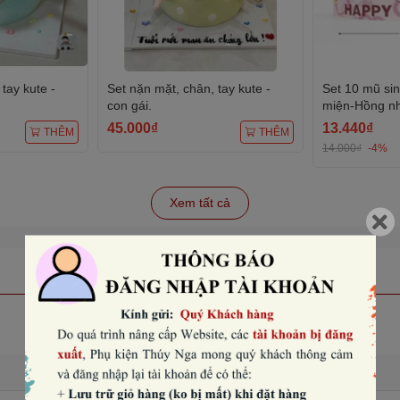
tay kute -
Set nặn mặt, chân, tay kute -
Set 10 mũ si
con gái.
miện-Hồng nhạ
45.000₫
13.440₫
THÊM
THÊM
14.000₫
-4%
Xem tất cả