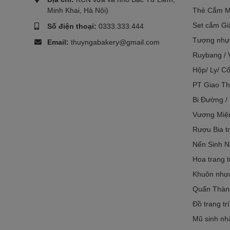
Minh Khai, Hà Nội)
Thẻ Cắm M
Set cắm Gi
Số điện thoại:
0333.333.444
Tượng nhựa
Email:
thuyngabakery@gmail.com
Ruybang / 
Hộp/ Ly/ Cố
PT Giao Th
Bi Đường /
Vương Miệ
Rượu Bia tr
Nến Sinh N
Hoa trang t
Khuôn nhựa 
Quấn Thàn
Đồ trang tr
Mũ sinh nh