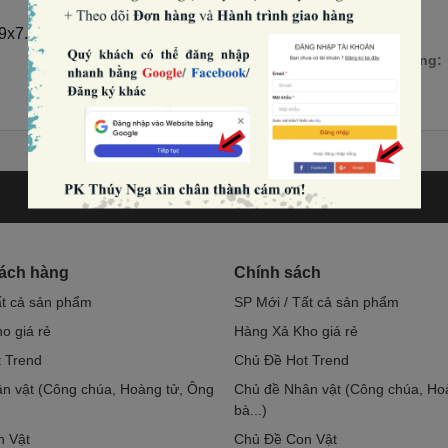
x9x7.5cm).
Số lượng:
hách hàng
Chính sách
ất cả sản phẩm
SP Mới / Tất cả sản phẩm
o giá rẻ
Hàng Xả Kho giá rẻ
 Trend
Chủ Đề Hot Trend
n vật (Công chúa, Hoàng tử, Ông
Chủ đề Nhân vật (Công chúa, Ho
bà...)
n Vật
Chủ Đề Con Vật