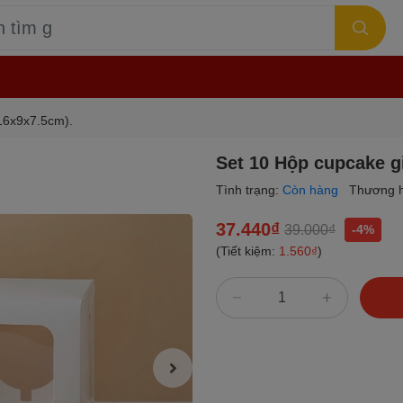
(16x9x7.5cm).
Set 10 Hộp cupcake gi
Tình trạng:
Còn hàng
Thương h
37.440₫
39.000₫
-4%
(Tiết kiệm:
1.560₫
)