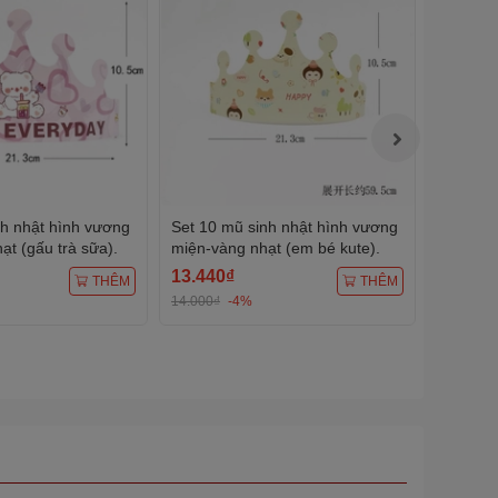
nh nhật hình vương
Set 10 mũ sinh nhật hình vương
Set 10 
t (gấu trà sữa).
miện-vàng nhạt (em bé kute).
miện-X
bóng).
13.440₫
13.440
THÊM
THÊM
14.000₫
-4%
14.000₫