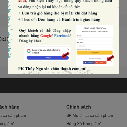
6.8x18x10cm).
hách hàng
Chính sách
ất cả sản phẩm
SP Mới / Tất cả sản phẩm
o giá rẻ
Hàng Xả Kho giá rẻ