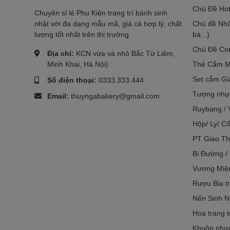
Chủ Đề Hot
Chuyên sỉ lẻ Phụ Kiện trang trí bánh sinh
nhật với đa dạng mẫu mã, giá cả hợp lý, chất
Chủ đề Nhâ
lượng tốt nhất trên thị trường
bà...)
Chủ Đề Co
Địa chỉ:
KCN vừa và nhỏ Bắc Từ Liêm,
Minh Khai, Hà Nội)
Thẻ Cắm M
Set cắm Gi
Số điện thoại:
0333.333.444
Tượng nhựa
Email:
thuyngabakery@gmail.com
Ruybang / 
Hộp/ Ly/ Cố
PT Giao Th
Bi Đường /
Vương Miệ
Rượu Bia tr
Nến Sinh N
Hoa trang t
Khuôn nhựa 