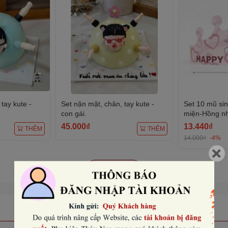
tay kute -
Set nặn mặt, chân, tay kute -
Set 10 mũ si
con gái.
miện-Hồng nhạ
45.000₫
13.440₫
THÊM
THÊM
14.000₫
-4%
Xem tất cả