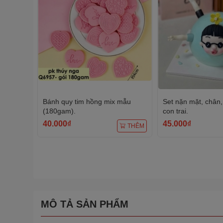
Bánh quy tim hồng mix mẫu
Set nặn mặt, chân, 
(180gam).
con trai.
40.000₫
45.000₫
THÊM
MÔ TẢ SẢN PHẨM