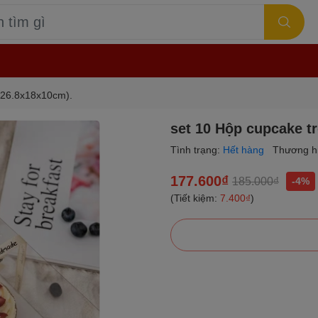
 (26.8x18x10cm).
set 10 Hộp cupcake tr
Tình trạng:
Hết hàng
Thương h
177.600₫
185.000₫
-4%
(Tiết kiệm:
7.400₫
)