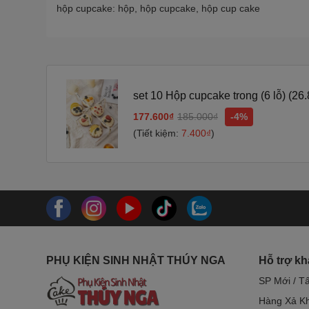
hộp cupcake: hộp, hộp cupcake, hộp cup cake
set 10 Hộp cupcake trong (6 lỗ) (2
177.600₫
185.000₫
-4%
(Tiết kiệm:
7.400₫
)
PHỤ KIỆN SINH NHẬT THÚY NGA
Hỗ trợ k
SP Mới / T
Hàng Xả Kh