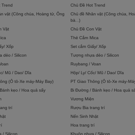
 Trend
Chủ Đề Hot Trend
n vật (Công chúa, Hoàng tử, Ông
Chủ đề Nhân vật (Công chúa, Ho
bà...)
n Vật
Chủ Đề Con Vật
ica
Thẻ Cắm Mica
ấy/ Xốp
Set cắm Giấy/ Xốp
 dẻo / Silicon
Tượng nhựa dẻo / Silicon
Voan
Ruybang / Voan
c/ Mũ / Dao/ Dĩa
Hộp/ Ly/ Cốc/ Mũ / Dao/ Dĩa
ông (Ô tô-Xe máy-Máy Bay)
PT Giao Thông (Ô tô-Xe máy-Má
 Bánh kẹo / Hoa quả sấy
Bi Đường / Bánh kẹo / Hoa quả s
n
Vương Miện
ang trí
Rượu Bia trang trí
hật
Nến Sinh Nhật
rí
Hoa trang trí
/ Silicon
Khuôn nhựa / Silicon