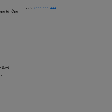
Zalo2:
0333.333.444
àng tử, Ông
y Bay)
ấy