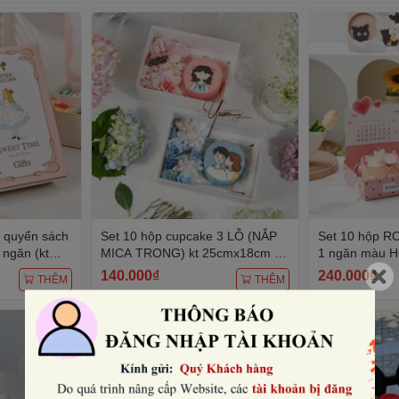
h quyển sách
Set 10 hộp cupcake 3 LỖ (NẮP
Set 10 hộp R
 ngăn (kt
MICA TRONG) kt 25cmx18cm x
1 ngăn màu 
 -màu
cao 12.7cm (có kèm đế ở khay
kèm tờ bìa lịc
140.000₫
240.000₫
THÊM
THÊM
to).
phủ bóng, đế b
18x18x14cm.