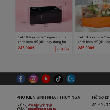
Set 10 hộp mica 2 ngăn có quai
Set 10 hộp mica 2 n
xách kèm đế (đk khay đựng bánh
xách kèm đế (đk kh
16cm, đk khay hoa 8cm)-MÀU
16cm, đk khay hoa
245.000₫
245.000₫
THÊM
ĐEN.
CAM.
PHỤ KIỆN SINH NHẬT THÚY NGA
Hỗ trợ k
SP Mới / T