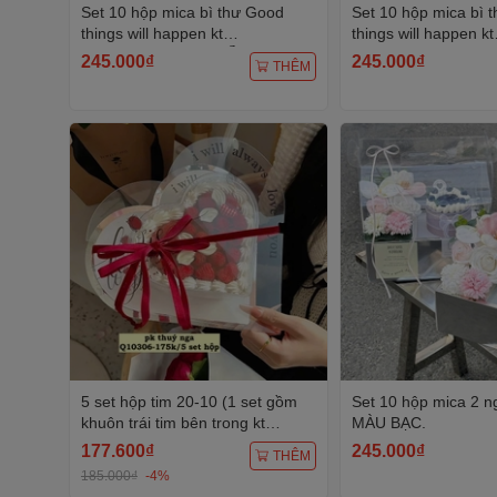
Set 10 hộp mica bì thư Good
Set 10 hộp mica bì 
things will happen kt
things will happen kt
10x25x25cm -màu HỒNG.
10x25x25cm -màu x
245.000₫
245.000₫
THÊM
5 set hộp tim 20-10 (1 set gồm
Set 10 hộp mica 2 
khuôn trái tim bên trong kt
MÀU BẠC.
18x15x7cm, nắp trái tim và đế) -
177.600₫
245.000₫
THÊM
MÀU TRẮNG.
185.000₫
-4%