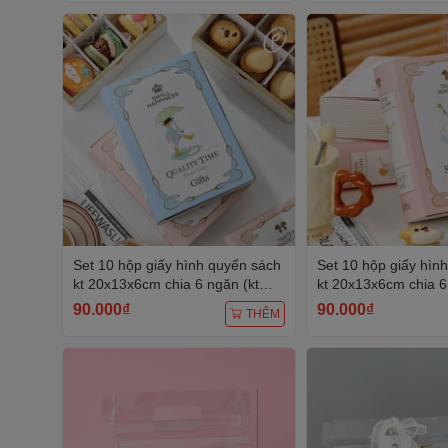
Set 10 hộp giấy hình quyển sách
Set 10 hộp giấy hìn
kt 20x13x6cm chia 6 ngăn (kt
kt 20x13x6cm chia 6
ngăn 6.5cmx6.5cm) -màu XANH.
ngăn 6.5cmx6.5cm)
90.000₫
90.000₫
THÊM
HỒNG.