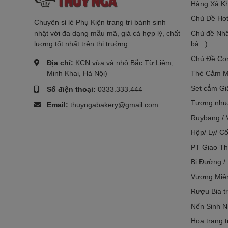
Hàng Xả Kh
Chủ Đề Hot
Chuyên sỉ lẻ Phụ Kiện trang trí bánh sinh
nhật với đa dạng mẫu mã, giá cả hợp lý, chất
Chủ đề Nhâ
lượng tốt nhất trên thị trường
bà...)
Chủ Đề Co
Địa chỉ:
KCN vừa và nhỏ Bắc Từ Liêm,
Minh Khai, Hà Nội)
Thẻ Cắm M
Set cắm Gi
Số điện thoại:
0333.333.444
Tượng nhựa
Email:
thuyngabakery@gmail.com
Ruybang / 
Hộp/ Ly/ Cố
PT Giao Th
Bi Đường /
Vương Miệ
Rượu Bia tr
Nến Sinh N
Hoa trang t