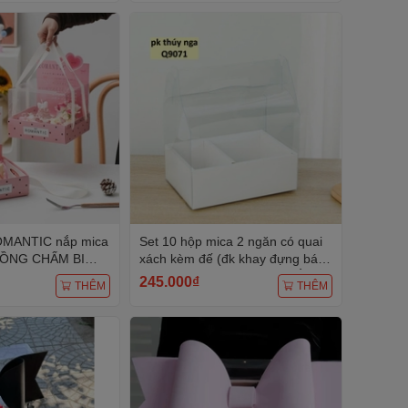
OMANTIC nắp mica
Set 10 hộp mica 2 ngăn có quai
HỒNG CHẤM BI
xách kèm đế (đk khay đựng bánh
h di động (in màu
16cm, đk khay hoa 8cm)-MÀU
245.000₫
THÊM
THÊM
ồi 2 lớp) kt
TRẮNG.