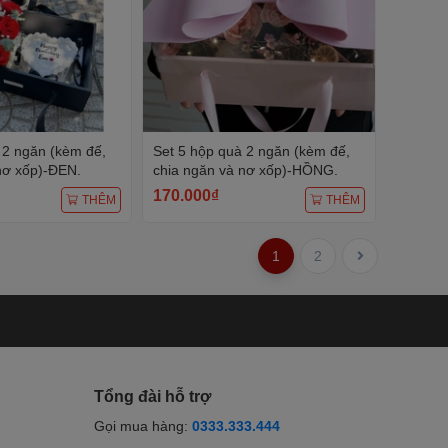
 2 ngăn (kèm đế,
Set 5 hộp quà 2 ngăn (kèm đế,
nơ xốp)-ĐEN.
chia ngăn và nơ xốp)-HỒNG.
170.000₫
THÊM
THÊM
1
2
Tổng đài hỗ trợ
Gọi mua hàng:
0333.333.444