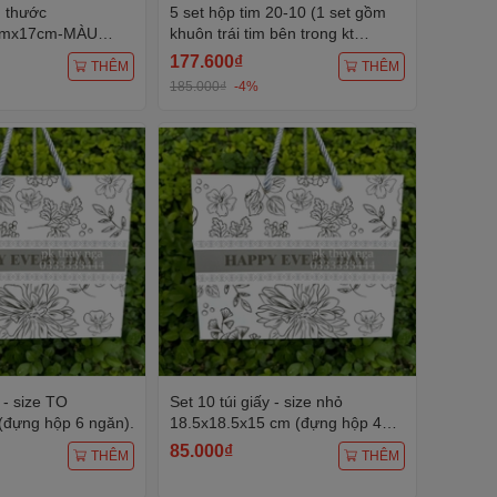
h thước
5 set hộp tim 20-10 (1 set gồm
cmx17cm-MÀU
khuôn trái tim bên trong kt
hộp tim).
18x15x7cm, nắp trái tim và đế) -
177.600₫
THÊM
THÊM
MÀU HỒNG.
185.000₫
-4%
 TO
Set 10 túi giấy - size nhỏ
(đựng hộp 6 ngăn).
18.5x18.5x15 cm (đựng hộp 4
ngăn).
85.000₫
THÊM
THÊM