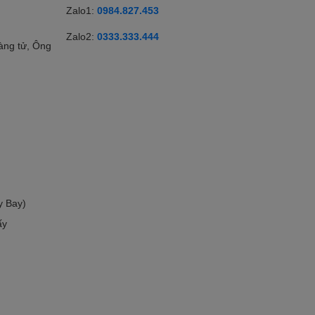
Zalo1:
0984.827.453
Zalo2:
0333.333.444
àng tử, Ông
y Bay)
ấy