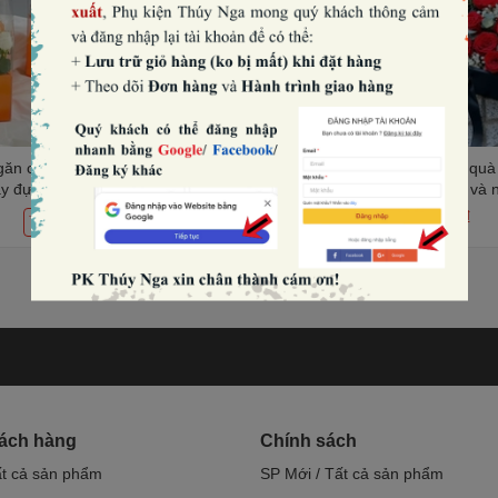
găn có quai
Set 5 hộp quà 2 ngăn (kèm đế,
Set 5 hộp quà
ay đựng bánh
chia ngăn và nơ xốp)-ĐỎ.
chia ngăn và 
 8cm)-MÀU
170.000₫
170.000₫
THÊM
THÊM
hách hàng
Chính sách
ất cả sản phẩm
SP Mới / Tất cả sản phẩm