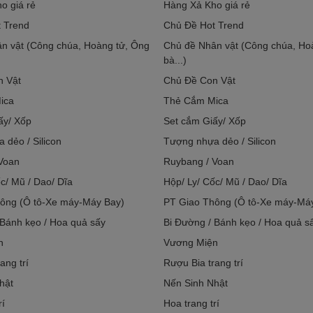
o giá rẻ
Hàng Xả Kho giá rẻ
 Trend
Chủ Đề Hot Trend
n vật (Công chúa, Hoàng tử, Ông
Chủ đề Nhân vật (Công chúa, Ho
bà...)
n Vật
Chủ Đề Con Vật
ica
Thẻ Cắm Mica
ấy/ Xốp
Set cắm Giấy/ Xốp
 dẻo / Silicon
Tượng nhựa dẻo / Silicon
Voan
Ruybang / Voan
c/ Mũ / Dao/ Dĩa
Hộp/ Ly/ Cốc/ Mũ / Dao/ Dĩa
ông (Ô tô-Xe máy-Máy Bay)
PT Giao Thông (Ô tô-Xe máy-Má
 Bánh kẹo / Hoa quả sấy
Bi Đường / Bánh kẹo / Hoa quả s
n
Vương Miện
ang trí
Rượu Bia trang trí
hật
Nến Sinh Nhật
rí
Hoa trang trí