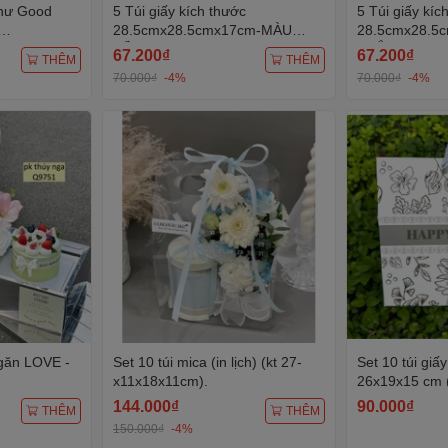
thư Good
5 Túi giấy kích thước
5 Túi giấy kíc
28.5cmx28.5cmx17cm-MÀU
28.5cmx28.5
anh.
HỒNG (đựng hộp tim).
TRẮNG (đựng 
67.200₫
67.200₫
THÊM
THÊM
70.000₫
-4%
70.000₫
-4%
ngăn LOVE -
Set 10 túi mica (in lịch) (kt 27-
Set 10 túi giấy - size
x11x18x11cm).
26x19x15 cm 
144.000₫
90.000₫
THÊM
THÊM
150.000₫
-4%