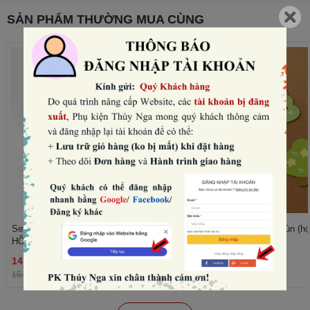
SẢN PHẨM THƯỜNG MUA CÙNG
Set 10 mũ sinh nhật hình vương miện-
Set 50 cây giấy xanh lùn (họ
HỒNG NHẠT (con voi).
trái tim).
14.400₫
11.520₫
THÊM
15.000₫
-4%
12.000₫
-4%