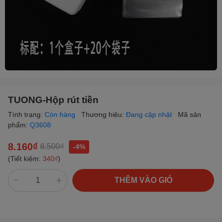
TUONG-Hộp rút tiền
Tình trạng:
Còn hàng
Thương hiệu:
Đang cập nhật
Mã sản
phẩm:
Q3608
8.160₫
8.500₫
-4%
(Tiết kiệm:
340₫
)
THÊM VÀO GIỎ