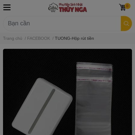
0
Trang chủ
/
FACEBOOK
/
TUONG-Hộp rút tiền