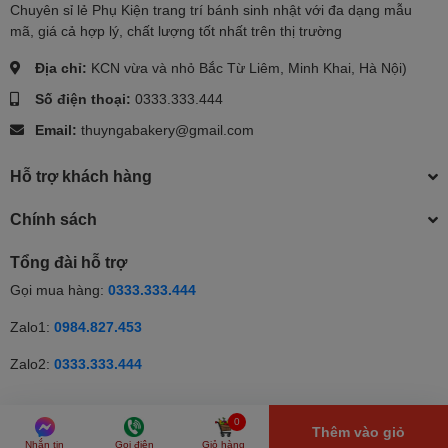
Chuyên sỉ lẻ Phụ Kiện trang trí bánh sinh nhật với đa dạng mẫu
mã, giá cả hợp lý, chất lượng tốt nhất trên thị trường
Địa chỉ:
KCN vừa và nhỏ Bắc Từ Liêm, Minh Khai, Hà Nội)
Số điện thoại:
0333.333.444
Email:
thuyngabakery@gmail.com
Hỗ trợ khách hàng
Chính sách
Tổng đài hỗ trợ
Gọi mua hàng:
0333.333.444
Zalo1:
0984.827.453
Zalo2:
0333.333.444
© Bản quyền thuộc về Thúy Nga | Cung cấp bởi Sapo | Cung cấp
0
Thêm vào giỏ
bởi
Sapo
Nhắn tin
Gọi điện
Giỏ hàng