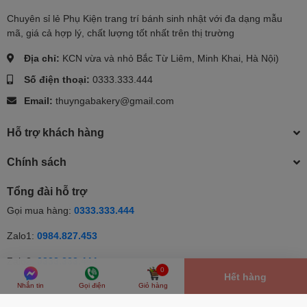
Chuyên sỉ lẻ Phụ Kiện trang trí bánh sinh nhật với đa dạng mẫu
mã, giá cả hợp lý, chất lượng tốt nhất trên thị trường
Địa chỉ:
KCN vừa và nhỏ Bắc Từ Liêm, Minh Khai, Hà Nội)
Số điện thoại:
0333.333.444
Email:
thuyngabakery@gmail.com
Hỗ trợ khách hàng
Chính sách
Tổng đài hỗ trợ
Gọi mua hàng:
0333.333.444
Zalo1:
0984.827.453
Zalo2:
0333.333.444
0
Hết hàng
Nhắn tin
Gọi điện
Giỏ hàng
© Bản quyền thuộc về Thúy Nga | Cung cấp bởi Sapo | Cung cấp