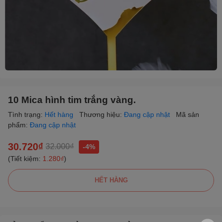
10 Mica hình tim trắng vàng.
Tình trạng:
Hết hàng
Thương hiệu:
Đang cập nhật
Mã sản
phẩm:
Đang cập nhật
30.720₫
32.000₫
-4%
(Tiết kiệm:
1.280₫
)
HẾT HÀNG