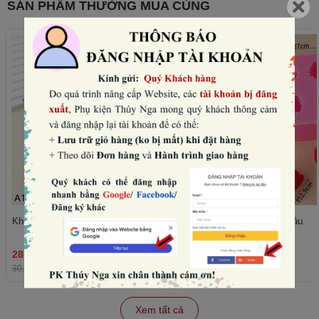
SẢN PHẨM THƯỜNG MUA CÙNG
Khuôn silicon- 6 quả mâm xôi.
Khuôn silicon- 4 quả dâu.
28.800₫
36.480₫
THÊM
30.000₫
-4%
38.000₫
-4%
Xem tất cả