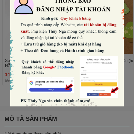
Set 10 mũ sinh nhật hình vương miện-
Set 50 cây giấy xanh lùn (họ
HỒNG NHẠT (con voi).
trái tim).
14.400₫
11.520₫
THÊM
15.000₫
-4%
12.000₫
-4%
Xem tất cả
MÔ TẢ SẢN PHẨM
Nội dung đang được cập nhật