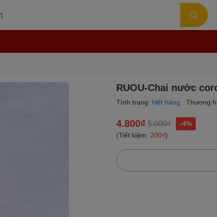
RUOU-Chai nước coro
Tình trạng:
Hết hàng
Thương h
4.800₫
5.000₫
-4%
(Tiết kiệm:
200₫
)