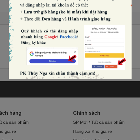
hách hàng
Chính sách
ất cả sản phẩm
SP Mới / Tất cả sản phẩm
o giá rẻ
Hàng Xả Kho giá rẻ