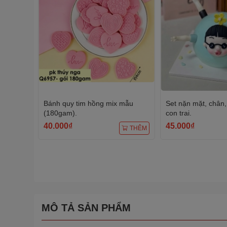
Bánh quy tim hồng mix mẫu
Set nặn mặt, chân, 
(180gam).
con trai.
40.000₫
45.000₫
THÊM
MÔ TẢ SẢN PHẨM