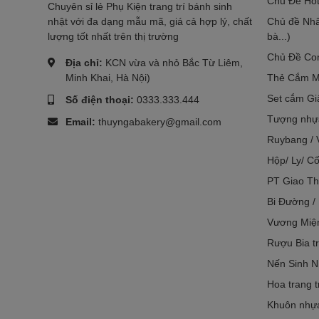
Chủ Đề Hot
Chuyên sỉ lẻ Phụ Kiện trang trí bánh sinh
nhật với đa dạng mẫu mã, giá cả hợp lý, chất
Chủ đề Nhâ
lượng tốt nhất trên thị trường
bà...)
Chủ Đề Co
Địa chỉ:
KCN vừa và nhỏ Bắc Từ Liêm,
Minh Khai, Hà Nội)
Thẻ Cắm M
Set cắm Gi
Số điện thoại:
0333.333.444
Tượng nhựa
Email:
thuyngabakery@gmail.com
Ruybang / 
Hộp/ Ly/ Cố
PT Giao Th
Bi Đường /
Vương Miệ
Rượu Bia tr
Nến Sinh N
Hoa trang t
Khuôn nhựa 