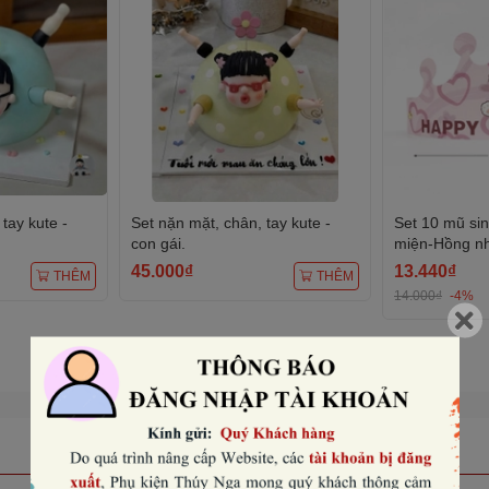
tay kute -
Set nặn mặt, chân, tay kute -
Set 10 mũ si
con gái.
miện-Hồng nhạ
45.000₫
13.440₫
THÊM
THÊM
14.000₫
-4%
Xem tất cả