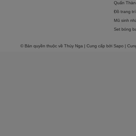
Quấn Thàn
Đồ trang tr
Mũ sinh nh
Set bóng ba
© Bản quyền thuộc về Thúy Nga | Cung cấp bởi Sapo | Cun