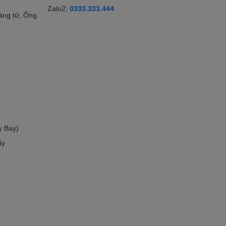
Zalo2:
0333.333.444
àng tử, Ông
y Bay)
ấy