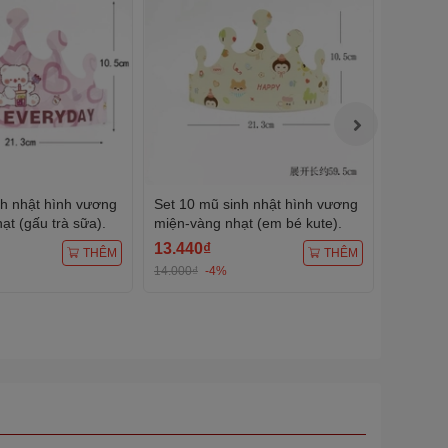
nh nhật hình vương
Set 10 mũ sinh nhật hình vương
Set 10 
t (gấu trà sữa).
miện-vàng nhạt (em bé kute).
miện-X
bóng).
13.440₫
13.440
THÊM
THÊM
14.000₫
-4%
14.000₫