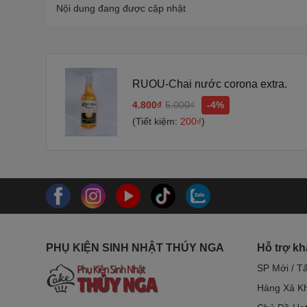
Nội dung đang được cập nhật
RUOU-Chai nước corona extra.
4.800₫
5.000₫
-4%
(Tiết kiệm:
200₫
)
PHỤ KIỆN SINH NHẬT THÚY NGA
Hỗ trợ k
SP Mới / T
Hàng Xả Kh