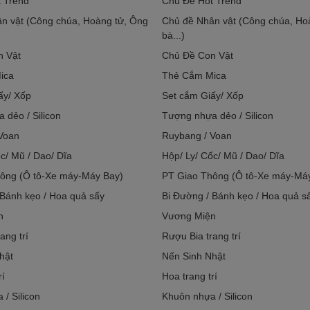
 Trend
Chủ Đề Hot Trend
n vật (Công chúa, Hoàng tử, Ông
Chủ đề Nhân vật (Công chúa, Ho
bà...)
n Vật
Chủ Đề Con Vật
ica
Thẻ Cắm Mica
ấy/ Xốp
Set cắm Giấy/ Xốp
 dẻo / Silicon
Tượng nhựa dẻo / Silicon
Voan
Ruybang / Voan
c/ Mũ / Dao/ Dĩa
Hộp/ Ly/ Cốc/ Mũ / Dao/ Dĩa
ông (Ô tô-Xe máy-Máy Bay)
PT Giao Thông (Ô tô-Xe máy-Má
 Bánh kẹo / Hoa quả sấy
Bi Đường / Bánh kẹo / Hoa quả s
n
Vương Miện
ang trí
Rượu Bia trang trí
hật
Nến Sinh Nhật
rí
Hoa trang trí
/ Silicon
Khuôn nhựa / Silicon