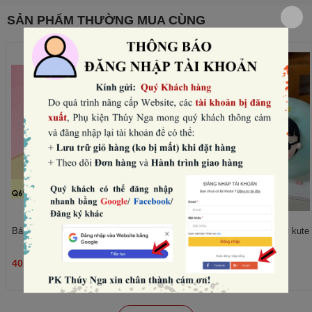
SẢN PHẨM THƯỜNG MUA CÙNG
Bánh quy tim hồng mix mẫu (180gam).
Set nặn mặt, chân, tay kute -
40.000₫
45.000₫
THÊM