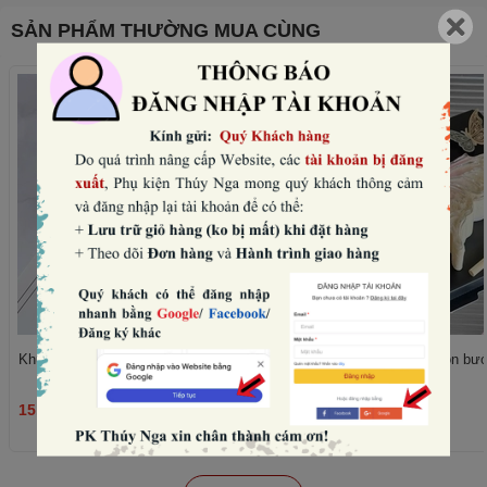
SẢN PHẨM THƯỜNG MUA CÙNG
Khuôn silicon tròn - 8 trái tim to nhỏ.
Khuôn silicon - hình con bư
15.000₫
75.000₫
THÊM