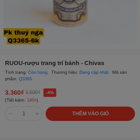
RUOU-rượu trang trí bánh - Chivas
Tình trạng:
Còn hàng
Thương hiệu:
Đang cập nhật
Mã sản
phẩm:
Q3365
3.360₫
3.500₫
-4%
(Tiết kiệm:
140₫
)
THÊM VÀO GIỎ