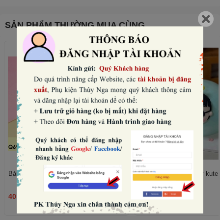
SẢN PHẨM THƯỜNG MUA CÙNG
Bánh quy tim hồng mix mẫu (180gam).
Set nặn mặt, chân, tay kute -
40.000₫
45.000₫
THÊM