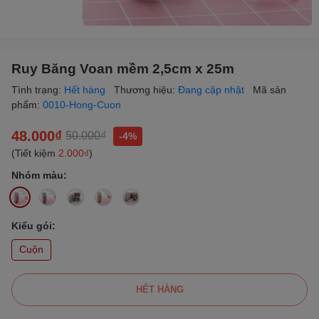
Ruy Băng Voan mềm 2,5cm x 25m
Tình trạng:
Hết hàng
Thương hiệu:
Đang cập nhật
Mã sản
phẩm:
0010-Hong-Cuon
48.000₫
50.000₫
-4%
(Tiết kiệm
2.000₫
)
Nhóm màu:
Kiểu gói:
Cuộn
HẾT HÀNG