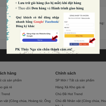
Số lượng:
hách hàng
Chính sách
ất cả sản phẩm
SP Mới / Tất cả sản phẩm
o giá rẻ
Hàng Xả Kho giá rẻ
 Trend
Chủ Đề Hot Trend
n vật (Công chúa, Hoàng tử, Ông
Chủ đề Nhân vật (Công chúa, Ho
bà...)