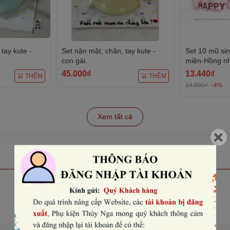
tay kute -
Set nặn mặt, chân, tay kute -
Set 10 mũ si
con gái.
miện-Hồng nhạ
45.000₫
13.440₫
THÊM
THÊM
14.000₫
-4%
Xem tất cả