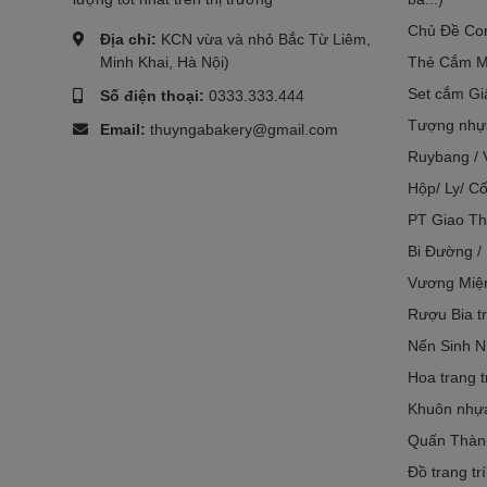
Chủ Đề Co
Địa chỉ:
KCN vừa và nhỏ Bắc Từ Liêm,
Minh Khai, Hà Nội)
Thẻ Cắm M
Set cắm Gi
Số điện thoại:
0333.333.444
Tượng nhựa
Email:
thuyngabakery@gmail.com
Ruybang / 
Hộp/ Ly/ Cố
PT Giao Th
Bi Đường /
Vương Miệ
Rượu Bia tr
Nến Sinh N
Hoa trang t
Khuôn nhựa 
Quấn Thàn
Đồ trang tr