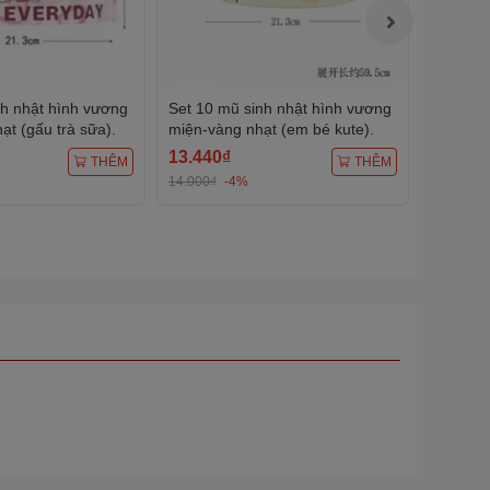
nh nhật hình vương
Set 10 mũ sinh nhật hình vương
Set 10 
t (gấu trà sữa).
miện-vàng nhạt (em bé kute).
miện-X
bóng).
13.440₫
13.440
THÊM
THÊM
14.000₫
-4%
14.000₫