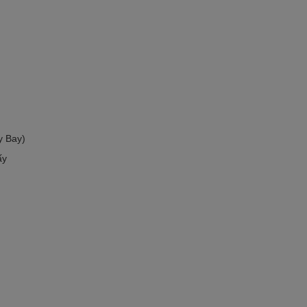
y Bay)
ấy