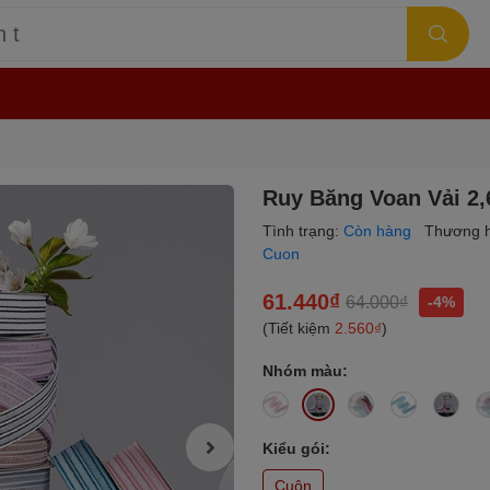
Ruy Băng Voan Vải 2
Tình trạng:
Còn hàng
Thương h
Cuon
61.440₫
64.000₫
-4%
(Tiết kiệm
2.560₫
)
Nhóm màu:
Kiểu gói:
Cuộn