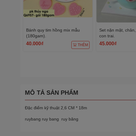
Bánh quy tim hồng mix mẫu
Set nặn mặt, chân, 
(180gam).
con trai.
40.000₫
45.000₫
THÊM
MÔ TẢ SẢN PHẨM
Đặc điểm kỹ thuật 2,6 CM * 18m
ruybang ruy bang ruy băng