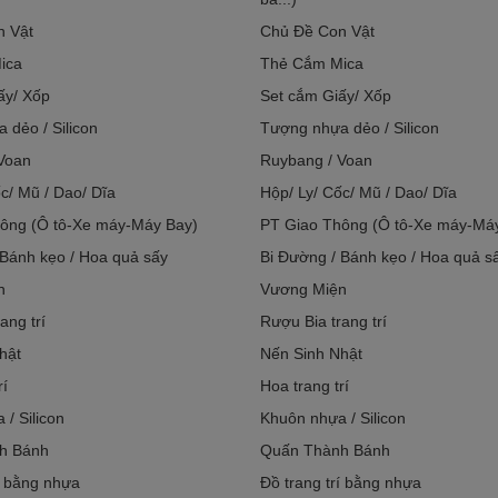
n Vật
Chủ Đề Con Vật
ica
Thẻ Cắm Mica
ấy/ Xốp
Set cắm Giấy/ Xốp
 dẻo / Silicon
Tượng nhựa dẻo / Silicon
Voan
Ruybang / Voan
c/ Mũ / Dao/ Dĩa
Hộp/ Ly/ Cốc/ Mũ / Dao/ Dĩa
ông (Ô tô-Xe máy-Máy Bay)
PT Giao Thông (Ô tô-Xe máy-Má
 Bánh kẹo / Hoa quả sấy
Bi Đường / Bánh kẹo / Hoa quả s
n
Vương Miện
ang trí
Rượu Bia trang trí
hật
Nến Sinh Nhật
rí
Hoa trang trí
/ Silicon
Khuôn nhựa / Silicon
h Bánh
Quấn Thành Bánh
í bằng nhựa
Đồ trang trí bằng nhựa