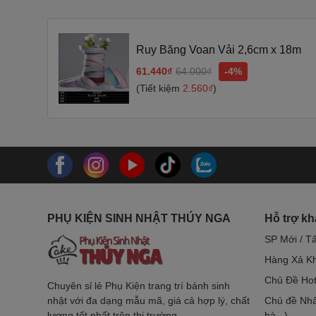
Ruy Băng Voan Vải 2,6cm x 18m
61.440₫
64.000₫
-4%
(Tiết kiệm
2.560₫
)
PHỤ KIỆN SINH NHẬT THÚY NGA
Hỗ trợ k
SP Mới / T
Hàng Xả Kh
Chủ Đề Hot
Chuyên sỉ lẻ Phụ Kiện trang trí bánh sinh
nhật với đa dạng mẫu mã, giá cả hợp lý, chất
Chủ đề Nhâ
lượng tốt nhất trên thị trường
bà...)