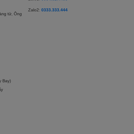
Zalo2:
0333.333.444
àng tử, Ông
y Bay)
ấy