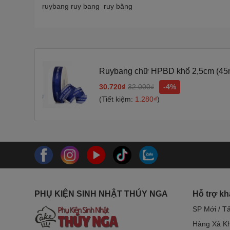
ruybang ruy bang ruy băng
Ruybang chữ HPBD khổ 2,5cm (45m
30.720₫
32.000₫
-4%
(Tiết kiệm:
1.280₫
)
PHỤ KIỆN SINH NHẬT THÚY NGA
Hỗ trợ k
SP Mới / T
Hàng Xả Kh