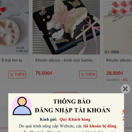
 8 trái tim to
Khuôn silicon - hình con bướm.
Khuôn silicon
75.000₫
28.800₫
THÊM
THÊM
30.000₫
-4%
Xem tất cả