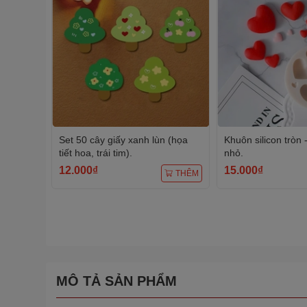
Set 50 cây giấy xanh lùn (họa
Khuôn silicon tròn -
tiết hoa, trái tim).
nhỏ.
12.000₫
15.000₫
THÊM
MÔ TẢ SẢN PHẨM