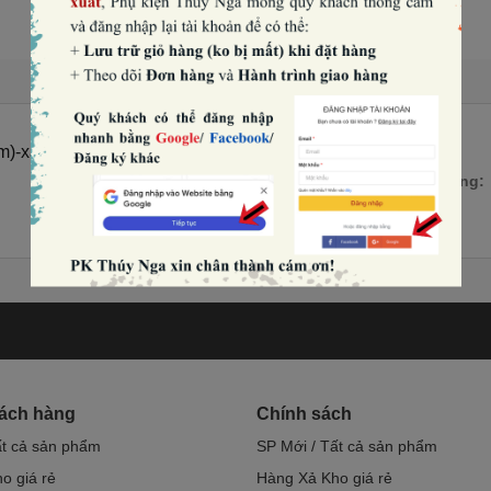
)-xanh than đậm.
Số lượng:
hách hàng
Chính sách
ất cả sản phẩm
SP Mới / Tất cả sản phẩm
o giá rẻ
Hàng Xả Kho giá rẻ