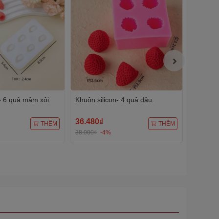
- 6 quả mâm xôi.
Khuôn silicon- 4 quả dâu.
Khuôn si
cuống.
36.480₫
24.960
THÊM
THÊM
38.000₫
-4%
26.000₫