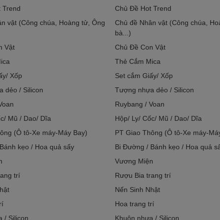
 Trend
Chủ Đề Hot Trend
n vật (Công chúa, Hoàng tử, Ông
Chủ đề Nhân vật (Công chúa, Ho
bà...)
n Vật
Chủ Đề Con Vật
ica
Thẻ Cắm Mica
ấy/ Xốp
Set cắm Giấy/ Xốp
 dẻo / Silicon
Tượng nhựa dẻo / Silicon
Voan
Ruybang / Voan
c/ Mũ / Dao/ Dĩa
Hộp/ Ly/ Cốc/ Mũ / Dao/ Dĩa
ông (Ô tô-Xe máy-Máy Bay)
PT Giao Thông (Ô tô-Xe máy-Má
 Bánh kẹo / Hoa quả sấy
Bi Đường / Bánh kẹo / Hoa quả s
n
Vương Miện
ang trí
Rượu Bia trang trí
hật
Nến Sinh Nhật
rí
Hoa trang trí
/ Silicon
Khuôn nhựa / Silicon