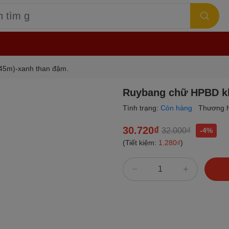
45m)-xanh than đậm.
Ruybang chữ HPBD kh
Tình trạng:
Còn hàng
Thương h
30.720₫
32.000₫
-4%
(Tiết kiệm:
1.280₫
)