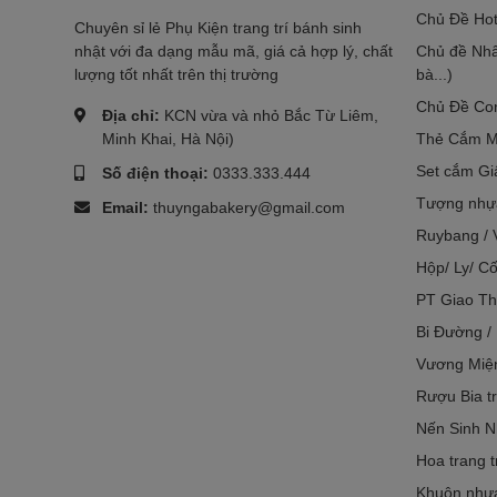
Chủ Đề Hot
Chuyên sỉ lẻ Phụ Kiện trang trí bánh sinh
nhật với đa dạng mẫu mã, giá cả hợp lý, chất
Chủ đề Nhâ
lượng tốt nhất trên thị trường
bà...)
Chủ Đề Co
Địa chỉ:
KCN vừa và nhỏ Bắc Từ Liêm,
Minh Khai, Hà Nội)
Thẻ Cắm M
Set cắm Gi
Số điện thoại:
0333.333.444
Tượng nhựa
Email:
thuyngabakery@gmail.com
Ruybang / 
Hộp/ Ly/ Cố
PT Giao Th
Bi Đường /
Vương Miệ
Rượu Bia tr
Nến Sinh N
Hoa trang t
Khuôn nhựa 