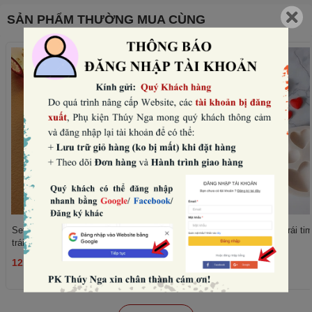
SẢN PHẨM THƯỜNG MUA CÙNG
Set 50 cây giấy xanh lùn (họa tiết hoa,
Khuôn silicon tròn - 8 trái ti
trái tim).
12.000₫
15.000₫
THÊM