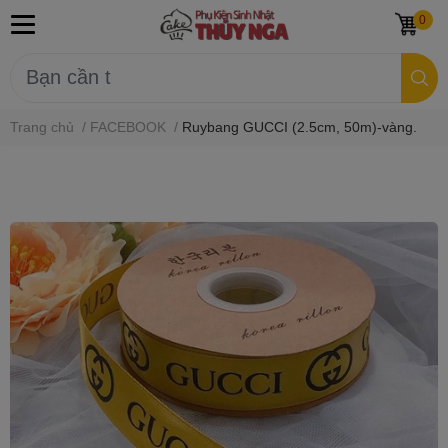
0
Trang chủ
/
FACEBOOK
/
Ruybang GUCCI (2.5cm, 50m)-vàng.