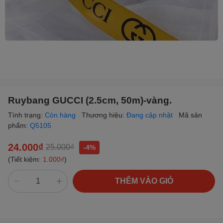
Ruybang GUCCI (2.5cm, 50m)-vàng.
Tình trạng:
Còn hàng
Thương hiệu:
Đang cập nhật
Mã sản
phẩm:
Q5105
24.000₫
25.000₫
-4%
(Tiết kiệm:
1.000₫
)
THÊM VÀO GIỎ