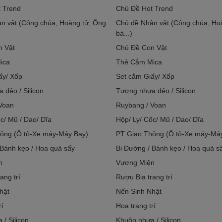
 Trend
Chủ Đề Hot Trend
n vật (Công chúa, Hoàng tử, Ông
Chủ đề Nhân vật (Công chúa, Ho
bà...)
n Vật
Chủ Đề Con Vật
ica
Thẻ Cắm Mica
ấy/ Xốp
Set cắm Giấy/ Xốp
 dẻo / Silicon
Tượng nhựa dẻo / Silicon
Voan
Ruybang / Voan
c/ Mũ / Dao/ Dĩa
Hộp/ Ly/ Cốc/ Mũ / Dao/ Dĩa
ông (Ô tô-Xe máy-Máy Bay)
PT Giao Thông (Ô tô-Xe máy-Má
 Bánh kẹo / Hoa quả sấy
Bi Đường / Bánh kẹo / Hoa quả s
n
Vương Miện
ang trí
Rượu Bia trang trí
hật
Nến Sinh Nhật
rí
Hoa trang trí
/ Silicon
Khuôn nhựa / Silicon