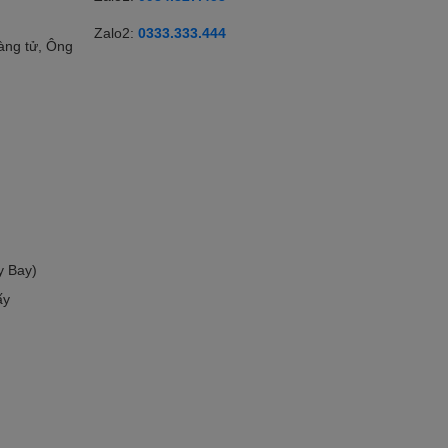
Zalo2:
0333.333.444
àng tử, Ông
y Bay)
ấy