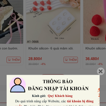
nh con bướm.
Khuôn silicon- 6 quả mâm xôi.
Khuôn silicon
28.800₫
36.480₫
THÊM
THÊM
30.000₫
-4%
38.000₫
-4%
Xem tất cả