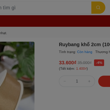
nhạt.
Ruybang khổ 2cm (100
Tình trạng:
Còn hàng
Thương h
33.600₫
35.000₫
-4%
(Tiết kiệm:
1.400₫
)