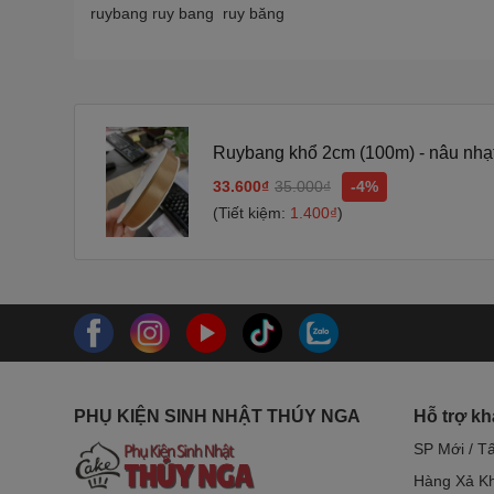
ruybang ruy bang ruy băng
Ruybang khổ 2cm (100m) - nâu nhạt
33.600₫
35.000₫
-4%
(Tiết kiệm:
1.400₫
)
PHỤ KIỆN SINH NHẬT THÚY NGA
Hỗ trợ k
SP Mới / T
Hàng Xả Kh