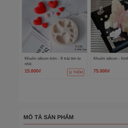
Khuôn silicon tròn - 8 trái tim to
Khuôn silicon - hì
nhỏ.
15.000₫
75.000₫
THÊM
MÔ TẢ SẢN PHẨM