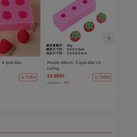
- 4 quả dâu.
Khuôn silicon- 3 quả dâu có
10 set g
cuống.
261.
24.960₫
33.600
THÊM
THÊM
26.000₫
-4%
35.000₫