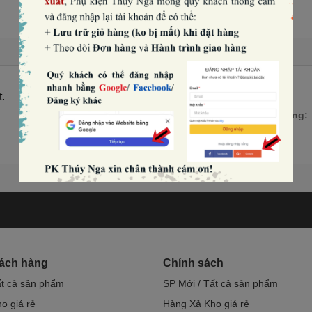
.
Số lượng:
hách hàng
Chính sách
ất cả sản phẩm
SP Mới / Tất cả sản phẩm
o giá rẻ
Hàng Xả Kho giá rẻ