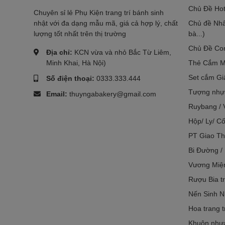
Chủ Đề Hot
Chuyên sỉ lẻ Phụ Kiện trang trí bánh sinh
nhật với đa dạng mẫu mã, giá cả hợp lý, chất
Chủ đề Nhâ
lượng tốt nhất trên thị trường
bà...)
Chủ Đề Co
Địa chỉ:
KCN vừa và nhỏ Bắc Từ Liêm,
Minh Khai, Hà Nội)
Thẻ Cắm M
Set cắm Gi
Số điện thoại:
0333.333.444
Tượng nhựa
Email:
thuyngabakery@gmail.com
Ruybang / 
Hộp/ Ly/ Cố
PT Giao Th
Bi Đường /
Vương Miệ
Rượu Bia tr
Nến Sinh N
Hoa trang t
Khuôn nhựa 