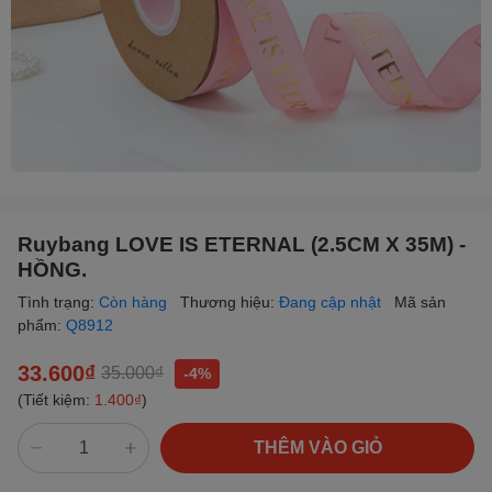
Ruybang LOVE IS ETERNAL (2.5CM X 35M) -
HỒNG.
Tình trạng:
Còn hàng
Thương hiệu:
Đang cập nhật
Mã sản
phẩm:
Q8912
33.600₫
35.000₫
-4%
(Tiết kiệm:
1.400₫
)
THÊM VÀO GIỎ