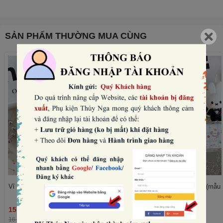
SẢN PHẨM THƯỜNG MUA CÙNG
Vỉ 5 nến thỏ -VÁY đen (mẫu nữ).
Vỉ 5 nến thỏ -vest đen (mẫu
15.360₫
15.360₫
THÊM
16.000₫
-4%
16.000₫
-4%