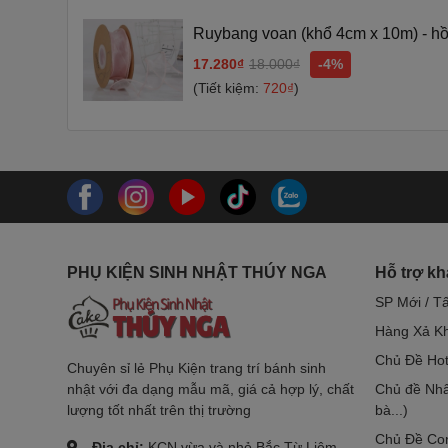
Ruybang voan (khổ 4cm x 10m) - hồn
17.280₫
18.000₫
-4%
(Tiết kiệm:
720₫
)
PHỤ KIỆN SINH NHẬT THÚY NGA
Hỗ trợ k
SP Mới / T
Hàng Xả Kh
Chủ Đề Hot
Chuyên sỉ lẻ Phụ Kiện trang trí bánh sinh
nhật với đa dạng mẫu mã, giá cả hợp lý, chất
Chủ đề Nhâ
lượng tốt nhất trên thị trường
bà...)
Chủ Đề Co
Địa chỉ:
KCN vừa và nhỏ Bắc Từ Liêm,