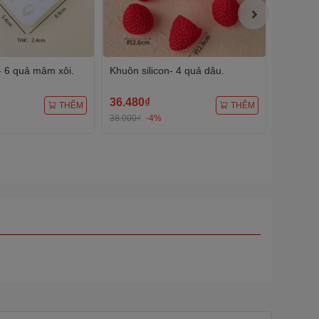
- 6 quả mâm xôi.
Khuôn silicon- 4 quả dâu.
Khuôn si
cuống.
36.480₫
24.960
THÊM
THÊM
38.000₫
-4%
26.000₫