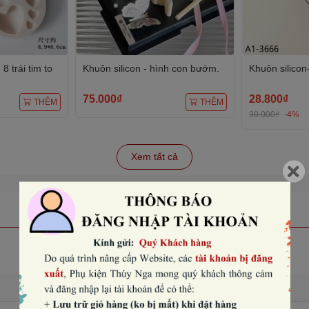
 8 trái tim to
Khuôn silicon - hình con bướm.
Khuôn silicon
75.000₫
28.800₫
THÊM
THÊM
30.000₫
-4%
Xem tất cả