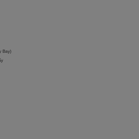
y Bay)
ấy