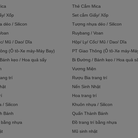
ica
Thẻ Cắm Mica
ấy/ Xốp
Set cắm Giấy/ Xốp
 dẻo / Silicon
Tượng nhựa dẻo / Silicon
Voan
Ruybang / Voan
c/ Mũ / Dao/ Dĩa
Hộp/ Ly/ Cốc/ Mũ / Dao/ Dĩa
ông (Ô tô-Xe máy-Máy Bay)
PT Giao Thông (Ô tô-Xe máy-Má
 Bánh kẹo / Hoa quả sấy
Bi Đường / Bánh kẹo / Hoa quả s
n
Vương Miện
ang trí
Rượu Bia trang trí
hật
Nến Sinh Nhật
rí
Hoa trang trí
/ Silicon
Khuôn nhựa / Silicon
h Bánh
Quấn Thành Bánh
í bằng nhựa
Đồ trang trí bằng nhựa
ật
Mũ sinh nhật