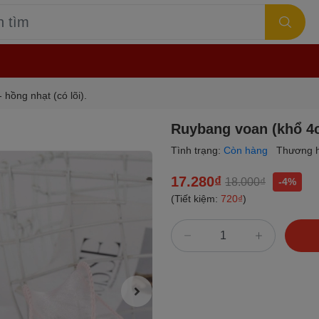
hồng nhạt (có lõi).
Ruybang voan (khổ 4cm
Tình trạng:
Còn hàng
Thương h
17.280₫
18.000₫
-4%
(Tiết kiệm:
720₫
)