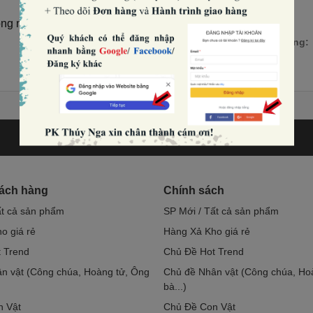
g nhạt (có lõi).
Số lượng:
hách hàng
Chính sách
ất cả sản phẩm
SP Mới / Tất cả sản phẩm
o giá rẻ
Hàng Xả Kho giá rẻ
 Trend
Chủ Đề Hot Trend
n vật (Công chúa, Hoàng tử, Ông
Chủ đề Nhân vật (Công chúa, Ho
bà...)
n Vật
Chủ Đề Con Vật