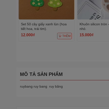
Set 50 cây giấy xanh lùn (họa
Khuôn silicon tròn -
tiết hoa, trái tim).
nhỏ.
12.000₫
15.000₫
THÊM
MÔ TẢ SẢN PHẨM
ruybang ruy bang ruy băng