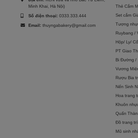
Minh Khai, Hà Nội)
Thẻ Cắm M
Set cắm Gi
Số điện thoại:
0333.333.444
Tượng nhựa
Email:
thuyngabakery@gmail.com
Ruybang / 
Hộp/ Ly/ Cố
PT Giao Th
Bi Đường /
Vương Miệ
Rượu Bia tr
Nến Sinh N
Hoa trang t
Khuôn nhựa 
Quấn Thàn
Đồ trang tr
Mũ sinh nh